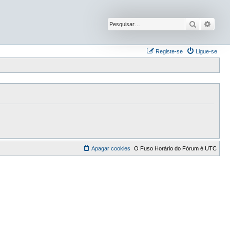
Pesquisar
Pesqu
Registe-se
Ligue-se
Apagar cookies
O Fuso Horário do Fórum é
UTC