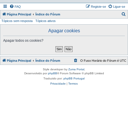
FAQ
Registe-se
Ligue-se
P
Página Principal
Índice do Fórum
Tópicos sem resposta
Tópicos ativos
e
s
Apagar cookies
q
Apagar todos os cookies?
u
i
s
Página Principal
Índice do Fórum
O Fuso Horário do Fórum é
UTC
a
r
Style developer by
Zuma Portal
,
Desenvolvido por
phpBB
® Forum Software © phpBB Limited
Traduzido por:
phpBB Portugal
Privacidade
|
Termos