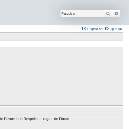
Pesquisar
Pesqu
Registe-se
Ligue-se
de Privacidade Respeite as regras do Fórum.