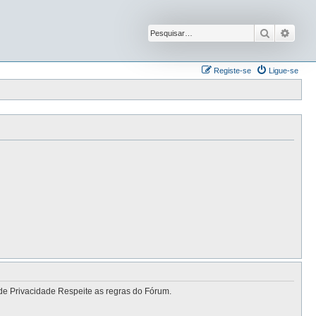
Pesquisar
Pesqu
Registe-se
Ligue-se
de Privacidade Respeite as regras do Fórum.