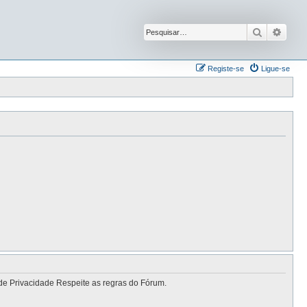
Pesquisar
Pesqu
Registe-se
Ligue-se
de Privacidade Respeite as regras do Fórum.