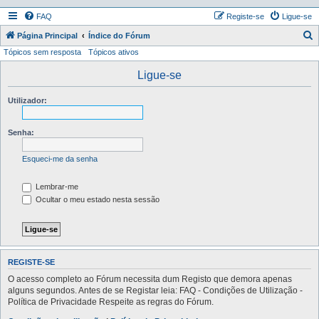
FAQ
Registe-se
Ligue-se
P
Página Principal
Índice do Fórum
Tópicos sem resposta
Tópicos ativos
e
s
Ligue-se
q
Utilizador:
u
i
Senha:
s
a
Esqueci-me da senha
r
Lembrar-me
Ocultar o meu estado nesta sessão
REGISTE-SE
O acesso completo ao Fórum necessita dum Registo que demora apenas
alguns segundos. Antes de se Registar leia: FAQ - Condições de Utilização -
Política de Privacidade Respeite as regras do Fórum.