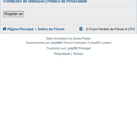
Condições de utilização
|
Política de Privacidade
Registe-se
Página Principal
Índice do Fórum
O Fuso Horário do Fórum é
UTC
Style developer by
Zuma Portal
,
Desenvolvido por
phpBB
® Forum Software © phpBB Limited
Traduzido por:
phpBB Portugal
Privacidade
|
Termos