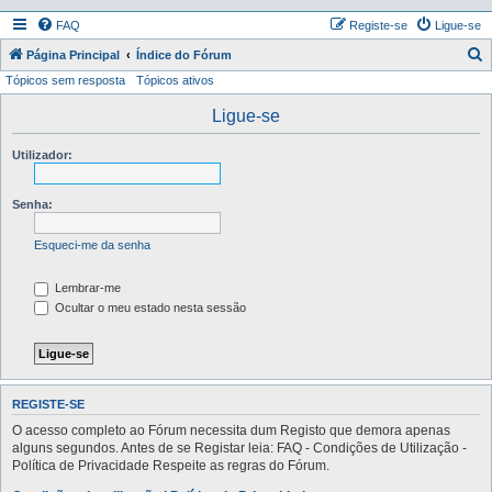
FAQ
Registe-se
Ligue-se
P
Página Principal
Índice do Fórum
Tópicos sem resposta
Tópicos ativos
e
s
Ligue-se
q
Utilizador:
u
i
Senha:
s
a
Esqueci-me da senha
r
Lembrar-me
Ocultar o meu estado nesta sessão
REGISTE-SE
O acesso completo ao Fórum necessita dum Registo que demora apenas
alguns segundos. Antes de se Registar leia: FAQ - Condições de Utilização -
Política de Privacidade Respeite as regras do Fórum.