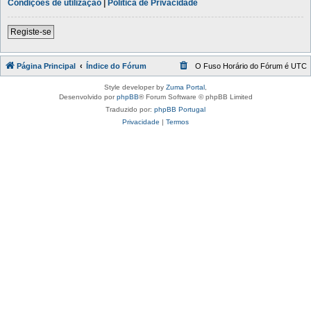
Condições de utilização
|
Política de Privacidade
Registe-se
Página Principal
Índice do Fórum
O Fuso Horário do Fórum é
UTC
Style developer by
Zuma Portal
,
Desenvolvido por
phpBB
® Forum Software © phpBB Limited
Traduzido por:
phpBB Portugal
Privacidade
|
Termos