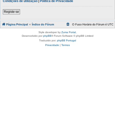
Condições de utilização
|
Política de Privacidade
Registe-se
Página Principal
Índice do Fórum
O Fuso Horário do Fórum é
UTC
Style developer by
Zuma Portal
,
Desenvolvido por
phpBB
® Forum Software © phpBB Limited
Traduzido por:
phpBB Portugal
Privacidade
|
Termos