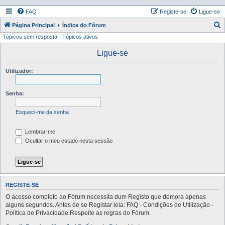
FAQ
Registe-se
Ligue-se
P
Página Principal
Índice do Fórum
Tópicos sem resposta
Tópicos ativos
e
s
Ligue-se
q
Utilizador:
u
i
Senha:
s
a
Esqueci-me da senha
r
Lembrar-me
Ocultar o meu estado nesta sessão
REGISTE-SE
O acesso completo ao Fórum necessita dum Registo que demora apenas
alguns segundos. Antes de se Registar leia: FAQ - Condições de Utilização -
Política de Privacidade Respeite as regras do Fórum.