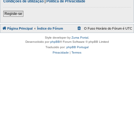
Condições de utilização
|
Política de Privacidade
Registe-se
Página Principal
Índice do Fórum
O Fuso Horário do Fórum é
UTC
Style developer by
Zuma Portal
,
Desenvolvido por
phpBB
® Forum Software © phpBB Limited
Traduzido por:
phpBB Portugal
Privacidade
|
Termos