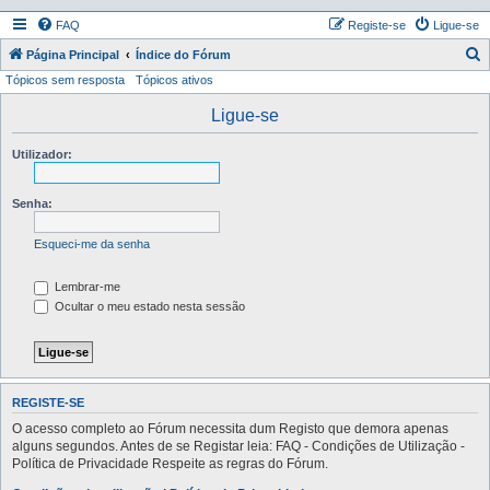
FAQ
Registe-se
Ligue-se
P
Página Principal
Índice do Fórum
Tópicos sem resposta
Tópicos ativos
e
s
Ligue-se
q
Utilizador:
u
i
Senha:
s
a
Esqueci-me da senha
r
Lembrar-me
Ocultar o meu estado nesta sessão
REGISTE-SE
O acesso completo ao Fórum necessita dum Registo que demora apenas
alguns segundos. Antes de se Registar leia: FAQ - Condições de Utilização -
Política de Privacidade Respeite as regras do Fórum.