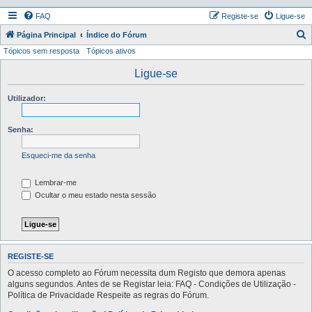
FAQ
Registe-se
Ligue-se
P
Página Principal
Índice do Fórum
Tópicos sem resposta
Tópicos ativos
e
s
Ligue-se
q
Utilizador:
u
i
Senha:
s
a
Esqueci-me da senha
r
Lembrar-me
Ocultar o meu estado nesta sessão
REGISTE-SE
O acesso completo ao Fórum necessita dum Registo que demora apenas
alguns segundos. Antes de se Registar leia: FAQ - Condições de Utilização -
Política de Privacidade Respeite as regras do Fórum.