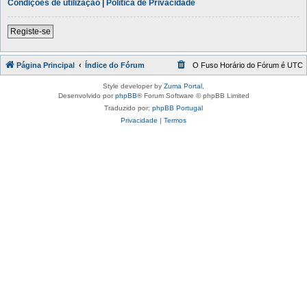
Condições de utilização
|
Política de Privacidade
Registe-se
Página Principal
Índice do Fórum
O Fuso Horário do Fórum é
UTC
Style developer by
Zuma Portal
,
Desenvolvido por
phpBB
® Forum Software © phpBB Limited
Traduzido por:
phpBB Portugal
Privacidade
|
Termos