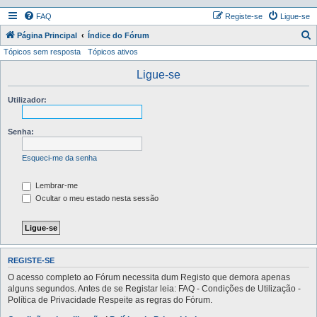
FAQ
Registe-se
Ligue-se
P
Página Principal
Índice do Fórum
Tópicos sem resposta
Tópicos ativos
e
s
Ligue-se
q
Utilizador:
u
i
Senha:
s
a
Esqueci-me da senha
r
Lembrar-me
Ocultar o meu estado nesta sessão
REGISTE-SE
O acesso completo ao Fórum necessita dum Registo que demora apenas
alguns segundos. Antes de se Registar leia: FAQ - Condições de Utilização -
Política de Privacidade Respeite as regras do Fórum.