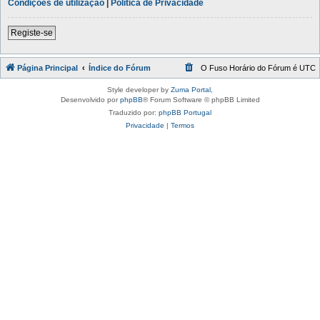
Condições de utilização
|
Política de Privacidade
Registe-se
Página Principal
Índice do Fórum
O Fuso Horário do Fórum é
UTC
Style developer by
Zuma Portal
,
Desenvolvido por
phpBB
® Forum Software © phpBB Limited
Traduzido por:
phpBB Portugal
Privacidade
|
Termos