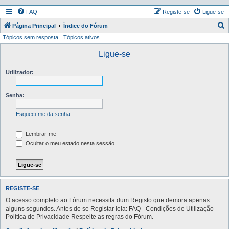
FAQ
Registe-se
Ligue-se
P
Página Principal
Índice do Fórum
Tópicos sem resposta
Tópicos ativos
e
s
Ligue-se
q
Utilizador:
u
i
Senha:
s
a
Esqueci-me da senha
r
Lembrar-me
Ocultar o meu estado nesta sessão
REGISTE-SE
O acesso completo ao Fórum necessita dum Registo que demora apenas
alguns segundos. Antes de se Registar leia: FAQ - Condições de Utilização -
Política de Privacidade Respeite as regras do Fórum.