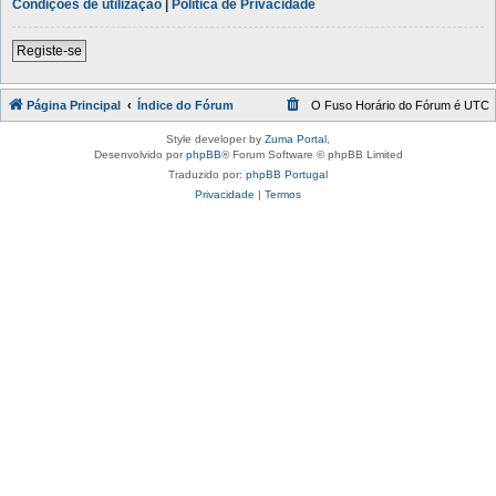
Condições de utilização
|
Política de Privacidade
Registe-se
Página Principal
Índice do Fórum
O Fuso Horário do Fórum é
UTC
Style developer by
Zuma Portal
,
Desenvolvido por
phpBB
® Forum Software © phpBB Limited
Traduzido por:
phpBB Portugal
Privacidade
|
Termos