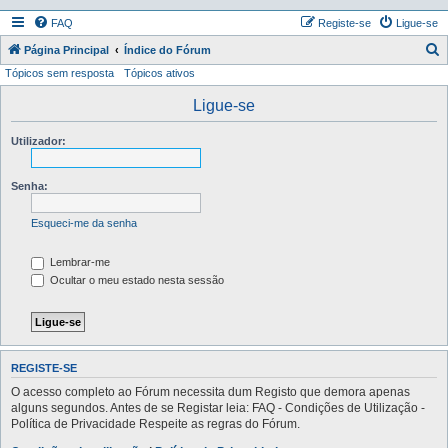
FAQ
Registe-se
Ligue-se
P
Página Principal
Índice do Fórum
Tópicos sem resposta
Tópicos ativos
e
s
Ligue-se
q
Utilizador:
u
i
Senha:
s
a
Esqueci-me da senha
r
Lembrar-me
Ocultar o meu estado nesta sessão
REGISTE-SE
O acesso completo ao Fórum necessita dum Registo que demora apenas
alguns segundos. Antes de se Registar leia: FAQ - Condições de Utilização -
Política de Privacidade Respeite as regras do Fórum.