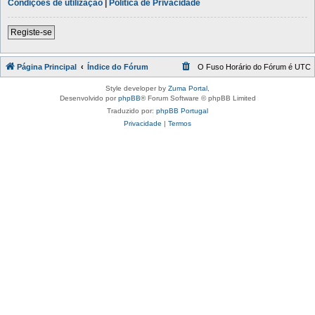
Condições de utilização
|
Política de Privacidade
Registe-se
Página Principal
Índice do Fórum
O Fuso Horário do Fórum é
UTC
Style developer by
Zuma Portal
,
Desenvolvido por
phpBB
® Forum Software © phpBB Limited
Traduzido por:
phpBB Portugal
Privacidade
|
Termos