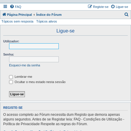
FAQ
Registe-se
Ligue-se
P
Página Principal
Índice do Fórum
Tópicos sem resposta
Tópicos ativos
e
s
Ligue-se
q
Utilizador:
u
i
Senha:
s
a
Esqueci-me da senha
r
Lembrar-me
Ocultar o meu estado nesta sessão
REGISTE-SE
O acesso completo ao Fórum necessita dum Registo que demora apenas
alguns segundos. Antes de se Registar leia: FAQ - Condições de Utilização -
Política de Privacidade Respeite as regras do Fórum.