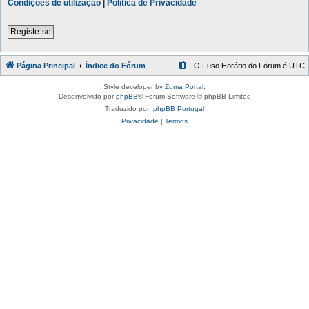
Condições de utilização
|
Política de Privacidade
Registe-se
Página Principal
Índice do Fórum
O Fuso Horário do Fórum é
UTC
Style developer by
Zuma Portal
,
Desenvolvido por
phpBB
® Forum Software © phpBB Limited
Traduzido por:
phpBB Portugal
Privacidade
|
Termos