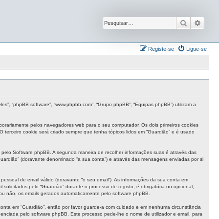
Pesquisar
Pesqu
Registe-se
Ligue-se
“eles”, “phpBB software”, “www.phpbb.com”, “Grupo phpBB”, “Equipas phpBB”) utilizam a
mporariamente pelos navegadores web para o seu computador. Os dois primeiros cookies
 O terceiro cookie será criado sempre que tenha tópicos lidos em “Guardião” e é usado
 pelo Software phpBB. A segunda maneira de recolher informações suas é através das
uardião” (doravante denominado “a sua conta”) e através das mensagens enviadas por si
pessoal de email válido (doravante “o seu email”). As informações da sua conta em
olicitados pelo “Guardião” durante o processo de registo, é obrigatória ou opcional,
, ou não, os emails gerados automaticamente pelo software phpBB.
 conta em “Guardião”, então por favor guarde-a com cuidado e em nenhuma circunstância
enciada pelo software phpBB. Este processo pede-lhe o nome de utilizador e email, para