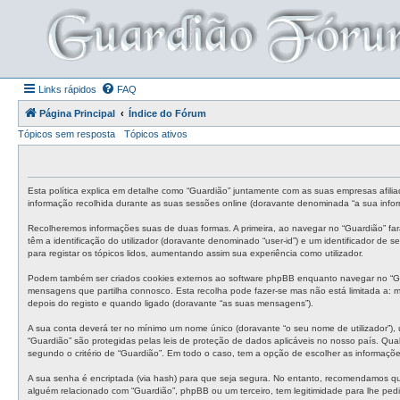
Links rápidos
FAQ
Página Principal
Índice do Fórum
Tópicos sem resposta
Tópicos ativos
Esta política explica em detalhe como “Guardião” juntamente com as suas empresas afilia
informação recolhida durante as suas sessões online (doravante denominada “a sua infor
Recolheremos informações suas de duas formas. A primeira, ao navegar no “Guardião” fa
têm a identificação do utilizador (doravante denominado “user-id”) e um identificador de
para registar os tópicos lidos, aumentando assim sua experiência como utilizador.
Podem também ser criados cookies externos ao software phpBB enquanto navegar no “Gua
mensagens que partilha connosco. Esta recolha pode fazer-se mas não está limitada a:
depois do registo e quando ligado (doravante “as suas mensagens”).
A sua conta deverá ter no mínimo um nome único (doravante “o seu nome de utilizador”), 
“Guardião” são protegidas pelas leis de proteção de dados aplicáveis no nosso país. Qual
segundo o critério de “Guardião”. Em todo o caso, tem a opção de escolher as informaçõ
A sua senha é encriptada (via hash) para que seja segura. No entanto, recomendamos qu
alguém relacionado com “Guardião”, phpBB ou um terceiro, tem legitimidade para lhe ped