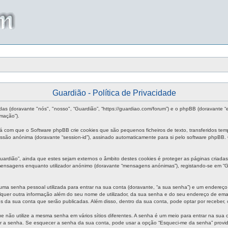
Guardião - Política de Privacidade
das (doravante "nós", "nosso", “Guardião”, “https://guardiao.com/forum”) e o phpBB (doravante 
mação”).
rá com que o Software phpBB crie cookies que são pequenos ficheiros de texto, transferidos te
 sessão anónima (doravante “session-id”), assinado automaticamente para si pelo software phpBB.
rdião”, ainda que estes sejam externos o âmbito destes cookies é proteger as páginas criadas
 mensagens enquanto utilizador anónimo (doravante “mensagens anónimas”), registando-se em “G
uma senha pessoal utilizada para entrar na sua conta (doravante, “a sua senha”) e um endereço 
quer outra informação além do seu nome de utilizador, da sua senha e do seu endereço de email s
es da sua conta que serão publicadas. Além disso, dentro da sua conta, pode optar por receber
e não utilize a mesma senha em vários sítios diferentes. A senha é um meio para entrar na sua
ir a senha. Se esquecer a senha da sua conta, pode usar a opção “Esqueci-me da senha” provid