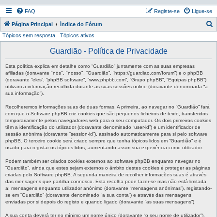
FAQ
Registe-se
Ligue-se
P
Página Principal
Índice do Fórum
Tópicos sem resposta
Tópicos ativos
e
s
Guardião - Política de Privacidade
q
Esta política explica em detalhe como “Guardião” juntamente com as suas empresas
u
afiliadas (doravante "nós", "nosso", “Guardião”, “https://guardiao.com/forum”) e o phpBB
(doravante “eles”, “phpBB software”, “www.phpbb.com”, “Grupo phpBB”, “Equipas phpBB”)
i
utilizam a informação recolhida durante as suas sessões online (doravante denominada “a
sua informação”).
s
a
Recolheremos informações suas de duas formas. A primeira, ao navegar no “Guardião” fará
com que o Software phpBB crie cookies que são pequenos ficheiros de texto, transferidos
r
temporariamente pelos navegadores web para o seu computador. Os dois primeiros cookies
têm a identificação do utilizador (doravante denominado “user-id”) e um identificador de
sessão anónima (doravante “session-id”), assinado automaticamente para si pelo software
phpBB. O terceiro cookie será criado sempre que tenha tópicos lidos em “Guardião” e é
usado para registar os tópicos lidos, aumentando assim sua experiência como utilizador.
Podem também ser criados cookies externos ao software phpBB enquanto navegar no
“Guardião”, ainda que estes sejam externos o âmbito destes cookies é proteger as páginas
criadas pelo Software phpBB. A segunda maneira de recolher informações suas é através
das mensagens que partilha connosco. Esta recolha pode fazer-se mas não está limitada
a: mensagens enquanto utilizador anónimo (doravante “mensagens anónimas”), registando-
se em “Guardião” (doravante denominado “a sua conta”) e através das mensagens
enviadas por si depois do registo e quando ligado (doravante “as suas mensagens”).
A sua conta deverá ter no mínimo um nome único (doravante “o seu nome de utilizador”),