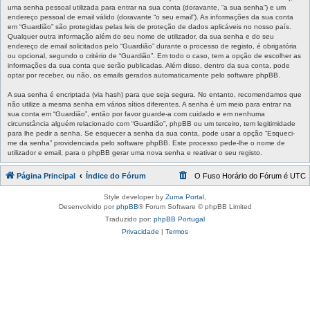
uma senha pessoal utilizada para entrar na sua conta (doravante, “a sua senha”) e um
endereço pessoal de email válido (doravante “o seu email”). As informações da sua conta
em “Guardião” são protegidas pelas leis de proteção de dados aplicáveis no nosso país.
Qualquer outra informação além do seu nome de utilizador, da sua senha e do seu
endereço de email solicitados pelo “Guardião” durante o processo de registo, é obrigatória
ou opcional, segundo o critério de “Guardião”. Em todo o caso, tem a opção de escolher as
informações da sua conta que serão publicadas. Além disso, dentro da sua conta, pode
optar por receber, ou não, os emails gerados automaticamente pelo software phpBB.
A sua senha é encriptada (via hash) para que seja segura. No entanto, recomendamos que
não utilize a mesma senha em vários sítios diferentes. A senha é um meio para entrar na
sua conta em “Guardião”, então por favor guarde-a com cuidado e em nenhuma
circunstância alguém relacionado com “Guardião”, phpBB ou um terceiro, tem legitimidade
para lhe pedir a senha. Se esquecer a senha da sua conta, pode usar a opção “Esqueci-
me da senha” providenciada pelo software phpBB. Este processo pede-lhe o nome de
utilizador e email, para o phpBB gerar uma nova senha e reativar o seu registo.
Página Principal
Índice do Fórum
O Fuso Horário do Fórum é
UTC
Style developer by
Zuma Portal
,
Desenvolvido por
phpBB
® Forum Software © phpBB Limited
Traduzido por:
phpBB Portugal
Privacidade
|
Termos