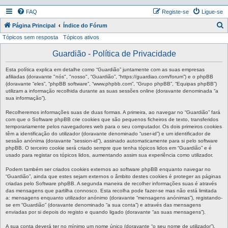
FAQ
Registe-se
Ligue-se
P
Página Principal
Índice do Fórum
Tópicos sem resposta
Tópicos ativos
e
s
Guardião - Política de Privacidade
q
Esta política explica em detalhe como “Guardião” juntamente com as suas empresas
u
afiliadas (doravante "nós", "nosso", “Guardião”, “https://guardiao.com/forum”) e o phpBB
(doravante “eles”, “phpBB software”, “www.phpbb.com”, “Grupo phpBB”, “Equipas phpBB”)
i
utilizam a informação recolhida durante as suas sessões online (doravante denominada “a
sua informação”).
s
a
Recolheremos informações suas de duas formas. A primeira, ao navegar no “Guardião” fará
com que o Software phpBB crie cookies que são pequenos ficheiros de texto, transferidos
r
temporariamente pelos navegadores web para o seu computador. Os dois primeiros cookies
têm a identificação do utilizador (doravante denominado “user-id”) e um identificador de
sessão anónima (doravante “session-id”), assinado automaticamente para si pelo software
phpBB. O terceiro cookie será criado sempre que tenha tópicos lidos em “Guardião” e é
usado para registar os tópicos lidos, aumentando assim sua experiência como utilizador.
Podem também ser criados cookies externos ao software phpBB enquanto navegar no
“Guardião”, ainda que estes sejam externos o âmbito destes cookies é proteger as páginas
criadas pelo Software phpBB. A segunda maneira de recolher informações suas é através
das mensagens que partilha connosco. Esta recolha pode fazer-se mas não está limitada
a: mensagens enquanto utilizador anónimo (doravante “mensagens anónimas”), registando-
se em “Guardião” (doravante denominado “a sua conta”) e através das mensagens
enviadas por si depois do registo e quando ligado (doravante “as suas mensagens”).
A sua conta deverá ter no mínimo um nome único (doravante “o seu nome de utilizador”),