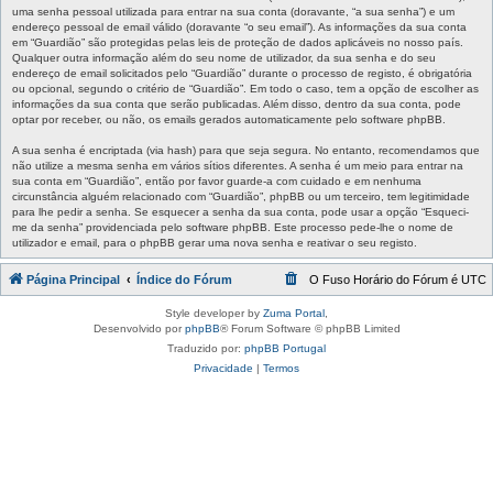
uma senha pessoal utilizada para entrar na sua conta (doravante, “a sua senha”) e um
endereço pessoal de email válido (doravante “o seu email”). As informações da sua conta
em “Guardião” são protegidas pelas leis de proteção de dados aplicáveis no nosso país.
Qualquer outra informação além do seu nome de utilizador, da sua senha e do seu
endereço de email solicitados pelo “Guardião” durante o processo de registo, é obrigatória
ou opcional, segundo o critério de “Guardião”. Em todo o caso, tem a opção de escolher as
informações da sua conta que serão publicadas. Além disso, dentro da sua conta, pode
optar por receber, ou não, os emails gerados automaticamente pelo software phpBB.
A sua senha é encriptada (via hash) para que seja segura. No entanto, recomendamos que
não utilize a mesma senha em vários sítios diferentes. A senha é um meio para entrar na
sua conta em “Guardião”, então por favor guarde-a com cuidado e em nenhuma
circunstância alguém relacionado com “Guardião”, phpBB ou um terceiro, tem legitimidade
para lhe pedir a senha. Se esquecer a senha da sua conta, pode usar a opção “Esqueci-
me da senha” providenciada pelo software phpBB. Este processo pede-lhe o nome de
utilizador e email, para o phpBB gerar uma nova senha e reativar o seu registo.
Página Principal
Índice do Fórum
O Fuso Horário do Fórum é
UTC
Style developer by
Zuma Portal
,
Desenvolvido por
phpBB
® Forum Software © phpBB Limited
Traduzido por:
phpBB Portugal
Privacidade
|
Termos