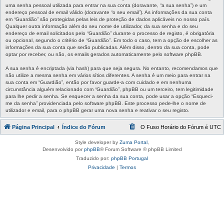
uma senha pessoal utilizada para entrar na sua conta (doravante, “a sua senha”) e um
endereço pessoal de email válido (doravante “o seu email”). As informações da sua conta
em “Guardião” são protegidas pelas leis de proteção de dados aplicáveis no nosso país.
Qualquer outra informação além do seu nome de utilizador, da sua senha e do seu
endereço de email solicitados pelo “Guardião” durante o processo de registo, é obrigatória
ou opcional, segundo o critério de “Guardião”. Em todo o caso, tem a opção de escolher as
informações da sua conta que serão publicadas. Além disso, dentro da sua conta, pode
optar por receber, ou não, os emails gerados automaticamente pelo software phpBB.
A sua senha é encriptada (via hash) para que seja segura. No entanto, recomendamos que
não utilize a mesma senha em vários sítios diferentes. A senha é um meio para entrar na
sua conta em “Guardião”, então por favor guarde-a com cuidado e em nenhuma
circunstância alguém relacionado com “Guardião”, phpBB ou um terceiro, tem legitimidade
para lhe pedir a senha. Se esquecer a senha da sua conta, pode usar a opção “Esqueci-
me da senha” providenciada pelo software phpBB. Este processo pede-lhe o nome de
utilizador e email, para o phpBB gerar uma nova senha e reativar o seu registo.
Página Principal
Índice do Fórum
O Fuso Horário do Fórum é
UTC
Style developer by
Zuma Portal
,
Desenvolvido por
phpBB
® Forum Software © phpBB Limited
Traduzido por:
phpBB Portugal
Privacidade
|
Termos