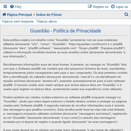
FAQ
Registe-se
Ligue-se
P
Página Principal
Índice do Fórum
Tópicos sem resposta
Tópicos ativos
e
s
Guardião - Política de Privacidade
q
Esta política explica em detalhe como “Guardião” juntamente com as suas empresas
u
afiliadas (doravante "nós", "nosso", “Guardião”, “https://guardiao.com/forum”) e o phpBB
(doravante “eles”, “phpBB software”, “www.phpbb.com”, “Grupo phpBB”, “Equipas phpBB”)
i
utilizam a informação recolhida durante as suas sessões online (doravante denominada “a
sua informação”).
s
a
Recolheremos informações suas de duas formas. A primeira, ao navegar no “Guardião” fará
com que o Software phpBB crie cookies que são pequenos ficheiros de texto, transferidos
r
temporariamente pelos navegadores web para o seu computador. Os dois primeiros cookies
têm a identificação do utilizador (doravante denominado “user-id”) e um identificador de
sessão anónima (doravante “session-id”), assinado automaticamente para si pelo software
phpBB. O terceiro cookie será criado sempre que tenha tópicos lidos em “Guardião” e é
usado para registar os tópicos lidos, aumentando assim sua experiência como utilizador.
Podem também ser criados cookies externos ao software phpBB enquanto navegar no
“Guardião”, ainda que estes sejam externos o âmbito destes cookies é proteger as páginas
criadas pelo Software phpBB. A segunda maneira de recolher informações suas é através
das mensagens que partilha connosco. Esta recolha pode fazer-se mas não está limitada
a: mensagens enquanto utilizador anónimo (doravante “mensagens anónimas”), registando-
se em “Guardião” (doravante denominado “a sua conta”) e através das mensagens
enviadas por si depois do registo e quando ligado (doravante “as suas mensagens”).
A sua conta deverá ter no mínimo um nome único (doravante “o seu nome de utilizador”),