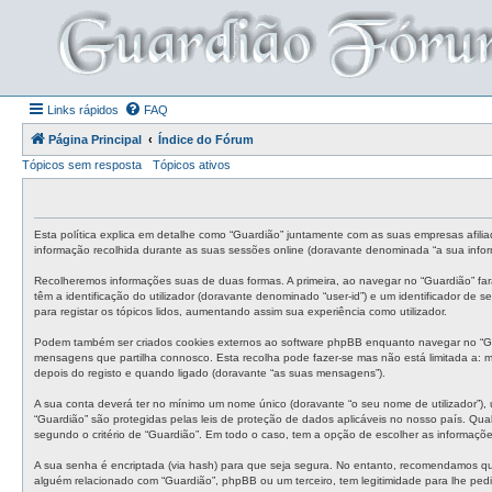
Links rápidos
FAQ
Página Principal
Índice do Fórum
Tópicos sem resposta
Tópicos ativos
Esta política explica em detalhe como “Guardião” juntamente com as suas empresas afilia
informação recolhida durante as suas sessões online (doravante denominada “a sua infor
Recolheremos informações suas de duas formas. A primeira, ao navegar no “Guardião” fa
têm a identificação do utilizador (doravante denominado “user-id”) e um identificador de
para registar os tópicos lidos, aumentando assim sua experiência como utilizador.
Podem também ser criados cookies externos ao software phpBB enquanto navegar no “Gua
mensagens que partilha connosco. Esta recolha pode fazer-se mas não está limitada a:
depois do registo e quando ligado (doravante “as suas mensagens”).
A sua conta deverá ter no mínimo um nome único (doravante “o seu nome de utilizador”), 
“Guardião” são protegidas pelas leis de proteção de dados aplicáveis no nosso país. Qual
segundo o critério de “Guardião”. Em todo o caso, tem a opção de escolher as informaçõ
A sua senha é encriptada (via hash) para que seja segura. No entanto, recomendamos qu
alguém relacionado com “Guardião”, phpBB ou um terceiro, tem legitimidade para lhe ped