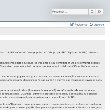
Pesquisar
Pesqu
Registe-se
Ligue-se
“eles”, “phpBB software”, “www.phpbb.com”, “Grupo phpBB”, “Equipas phpBB”) utilizam a
mporariamente pelos navegadores web para o seu computador. Os dois primeiros cookies
 O terceiro cookie será criado sempre que tenha tópicos lidos em “Guardião” e é usado
 pelo Software phpBB. A segunda maneira de recolher informações suas é através das
uardião” (doravante denominado “a sua conta”) e através das mensagens enviadas por si
pessoal de email válido (doravante “o seu email”). As informações da sua conta em
olicitados pelo “Guardião” durante o processo de registo, é obrigatória ou opcional,
, ou não, os emails gerados automaticamente pelo software phpBB.
 conta em “Guardião”, então por favor guarde-a com cuidado e em nenhuma circunstância
enciada pelo software phpBB. Este processo pede-lhe o nome de utilizador e email, para