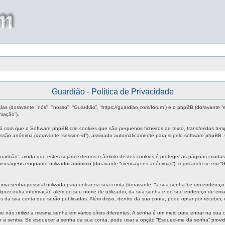
Guardião - Política de Privacidade
das (doravante "nós", "nosso", “Guardião”, “https://guardiao.com/forum”) e o phpBB (doravante 
mação”).
rá com que o Software phpBB crie cookies que são pequenos ficheiros de texto, transferidos te
 sessão anónima (doravante “session-id”), assinado automaticamente para si pelo software phpBB.
rdião”, ainda que estes sejam externos o âmbito destes cookies é proteger as páginas criadas
 mensagens enquanto utilizador anónimo (doravante “mensagens anónimas”), registando-se em “G
uma senha pessoal utilizada para entrar na sua conta (doravante, “a sua senha”) e um endereço 
quer outra informação além do seu nome de utilizador, da sua senha e do seu endereço de email s
es da sua conta que serão publicadas. Além disso, dentro da sua conta, pode optar por receber
e não utilize a mesma senha em vários sítios diferentes. A senha é um meio para entrar na sua
ir a senha. Se esquecer a senha da sua conta, pode usar a opção “Esqueci-me da senha” provid