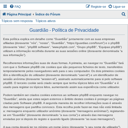
FAQ
Registe-se
Ligue-se
P
Página Principal
Índice do Fórum
Tópicos sem resposta
Tópicos ativos
e
s
Guardião - Política de Privacidade
q
Esta política explica em detalhe como “Guardião” juntamente com as suas empresas
u
afiliadas (doravante "nós", "nosso", “Guardião”, “https://guardiao.com/forum”) e o phpBB
(doravante “eles”, “phpBB software”, “www.phpbb.com”, “Grupo phpBB”, “Equipas phpBB”)
i
utilizam a informação recolhida durante as suas sessões online (doravante denominada “a
sua informação”).
s
a
Recolheremos informações suas de duas formas. A primeira, ao navegar no “Guardião” fará
com que o Software phpBB crie cookies que são pequenos ficheiros de texto, transferidos
r
temporariamente pelos navegadores web para o seu computador. Os dois primeiros cookies
têm a identificação do utilizador (doravante denominado “user-id”) e um identificador de
sessão anónima (doravante “session-id”), assinado automaticamente para si pelo software
phpBB. O terceiro cookie será criado sempre que tenha tópicos lidos em “Guardião” e é
usado para registar os tópicos lidos, aumentando assim sua experiência como utilizador.
Podem também ser criados cookies externos ao software phpBB enquanto navegar no
“Guardião”, ainda que estes sejam externos o âmbito destes cookies é proteger as páginas
criadas pelo Software phpBB. A segunda maneira de recolher informações suas é através
das mensagens que partilha connosco. Esta recolha pode fazer-se mas não está limitada
a: mensagens enquanto utilizador anónimo (doravante “mensagens anónimas”), registando-
se em “Guardião” (doravante denominado “a sua conta”) e através das mensagens
enviadas por si depois do registo e quando ligado (doravante “as suas mensagens”).
A sua conta deverá ter no mínimo um nome único (doravante “o seu nome de utilizador”),