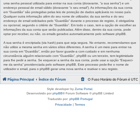
uma senha pessoal utilizada para entrar na sua conta (doravante, “a sua senha”) e um
endereço pessoal de email válido (doravante “o seu email”). As informações da sua conta
em “Guardião” são protegidas pelas leis de proteção de dados aplicáveis no nosso país.
Qualquer outra informação além do seu nome de utilizador, da sua senha e do seu
endereço de email solicitados pelo “Guardião” durante o processo de registo, é obrigatória
ou opcional, segundo o critério de “Guardião”. Em todo o caso, tem a opção de escolher as
informações da sua conta que serão publicadas. Além disso, dentro da sua conta, pode
optar por receber, ou não, os emails gerados automaticamente pelo software phpBB.
A sua senha é encriptada (via hash) para que seja segura. No entanto, recomendamos que
não utilize a mesma senha em vários sítios diferentes. A senha é um meio para entrar na
sua conta em “Guardião”, então por favor guarde-a com cuidado e em nenhuma
circunstância alguém relacionado com “Guardião”, phpBB ou um terceiro, tem legitimidade
para lhe pedir a senha. Se esquecer a senha da sua conta, pode usar a opção “Esqueci-
me da senha” providenciada pelo software phpBB. Este processo pede-lhe o nome de
utilizador e email, para o phpBB gerar uma nova senha e reativar o seu registo.
Página Principal
Índice do Fórum
O Fuso Horário do Fórum é
UTC
Style developer by
Zuma Portal
,
Desenvolvido por
phpBB
® Forum Software © phpBB Limited
Traduzido por:
phpBB Portugal
Privacidade
|
Termos