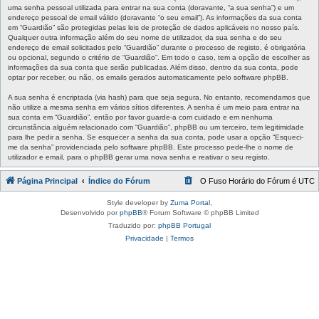
uma senha pessoal utilizada para entrar na sua conta (doravante, “a sua senha”) e um
endereço pessoal de email válido (doravante “o seu email”). As informações da sua conta
em “Guardião” são protegidas pelas leis de proteção de dados aplicáveis no nosso país.
Qualquer outra informação além do seu nome de utilizador, da sua senha e do seu
endereço de email solicitados pelo “Guardião” durante o processo de registo, é obrigatória
ou opcional, segundo o critério de “Guardião”. Em todo o caso, tem a opção de escolher as
informações da sua conta que serão publicadas. Além disso, dentro da sua conta, pode
optar por receber, ou não, os emails gerados automaticamente pelo software phpBB.
A sua senha é encriptada (via hash) para que seja segura. No entanto, recomendamos que
não utilize a mesma senha em vários sítios diferentes. A senha é um meio para entrar na
sua conta em “Guardião”, então por favor guarde-a com cuidado e em nenhuma
circunstância alguém relacionado com “Guardião”, phpBB ou um terceiro, tem legitimidade
para lhe pedir a senha. Se esquecer a senha da sua conta, pode usar a opção “Esqueci-
me da senha” providenciada pelo software phpBB. Este processo pede-lhe o nome de
utilizador e email, para o phpBB gerar uma nova senha e reativar o seu registo.
Página Principal
Índice do Fórum
O Fuso Horário do Fórum é
UTC
Style developer by
Zuma Portal
,
Desenvolvido por
phpBB
® Forum Software © phpBB Limited
Traduzido por:
phpBB Portugal
Privacidade
|
Termos