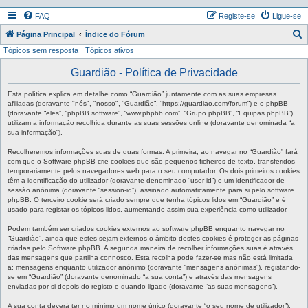
FAQ
Registe-se
Ligue-se
P
Página Principal
Índice do Fórum
Tópicos sem resposta
Tópicos ativos
e
s
Guardião - Política de Privacidade
q
Esta política explica em detalhe como “Guardião” juntamente com as suas empresas
u
afiliadas (doravante "nós", "nosso", “Guardião”, “https://guardiao.com/forum”) e o phpBB
(doravante “eles”, “phpBB software”, “www.phpbb.com”, “Grupo phpBB”, “Equipas phpBB”)
i
utilizam a informação recolhida durante as suas sessões online (doravante denominada “a
sua informação”).
s
a
Recolheremos informações suas de duas formas. A primeira, ao navegar no “Guardião” fará
com que o Software phpBB crie cookies que são pequenos ficheiros de texto, transferidos
r
temporariamente pelos navegadores web para o seu computador. Os dois primeiros cookies
têm a identificação do utilizador (doravante denominado “user-id”) e um identificador de
sessão anónima (doravante “session-id”), assinado automaticamente para si pelo software
phpBB. O terceiro cookie será criado sempre que tenha tópicos lidos em “Guardião” e é
usado para registar os tópicos lidos, aumentando assim sua experiência como utilizador.
Podem também ser criados cookies externos ao software phpBB enquanto navegar no
“Guardião”, ainda que estes sejam externos o âmbito destes cookies é proteger as páginas
criadas pelo Software phpBB. A segunda maneira de recolher informações suas é através
das mensagens que partilha connosco. Esta recolha pode fazer-se mas não está limitada
a: mensagens enquanto utilizador anónimo (doravante “mensagens anónimas”), registando-
se em “Guardião” (doravante denominado “a sua conta”) e através das mensagens
enviadas por si depois do registo e quando ligado (doravante “as suas mensagens”).
A sua conta deverá ter no mínimo um nome único (doravante “o seu nome de utilizador”),