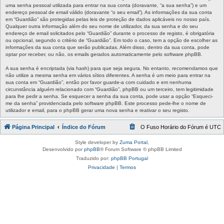
uma senha pessoal utilizada para entrar na sua conta (doravante, “a sua senha”) e um
endereço pessoal de email válido (doravante “o seu email”). As informações da sua conta
em “Guardião” são protegidas pelas leis de proteção de dados aplicáveis no nosso país.
Qualquer outra informação além do seu nome de utilizador, da sua senha e do seu
endereço de email solicitados pelo “Guardião” durante o processo de registo, é obrigatória
ou opcional, segundo o critério de “Guardião”. Em todo o caso, tem a opção de escolher as
informações da sua conta que serão publicadas. Além disso, dentro da sua conta, pode
optar por receber, ou não, os emails gerados automaticamente pelo software phpBB.
A sua senha é encriptada (via hash) para que seja segura. No entanto, recomendamos que
não utilize a mesma senha em vários sítios diferentes. A senha é um meio para entrar na
sua conta em “Guardião”, então por favor guarde-a com cuidado e em nenhuma
circunstância alguém relacionado com “Guardião”, phpBB ou um terceiro, tem legitimidade
para lhe pedir a senha. Se esquecer a senha da sua conta, pode usar a opção “Esqueci-
me da senha” providenciada pelo software phpBB. Este processo pede-lhe o nome de
utilizador e email, para o phpBB gerar uma nova senha e reativar o seu registo.
Página Principal
Índice do Fórum
O Fuso Horário do Fórum é
UTC
Style developer by
Zuma Portal
,
Desenvolvido por
phpBB
® Forum Software © phpBB Limited
Traduzido por:
phpBB Portugal
Privacidade
|
Termos