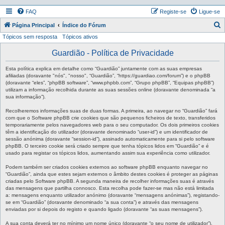
FAQ
Registe-se
Ligue-se
P
Página Principal
Índice do Fórum
Tópicos sem resposta
Tópicos ativos
e
s
Guardião - Política de Privacidade
q
Esta política explica em detalhe como “Guardião” juntamente com as suas empresas
u
afiliadas (doravante "nós", "nosso", “Guardião”, “https://guardiao.com/forum”) e o phpBB
(doravante “eles”, “phpBB software”, “www.phpbb.com”, “Grupo phpBB”, “Equipas phpBB”)
i
utilizam a informação recolhida durante as suas sessões online (doravante denominada “a
sua informação”).
s
a
Recolheremos informações suas de duas formas. A primeira, ao navegar no “Guardião” fará
com que o Software phpBB crie cookies que são pequenos ficheiros de texto, transferidos
r
temporariamente pelos navegadores web para o seu computador. Os dois primeiros cookies
têm a identificação do utilizador (doravante denominado “user-id”) e um identificador de
sessão anónima (doravante “session-id”), assinado automaticamente para si pelo software
phpBB. O terceiro cookie será criado sempre que tenha tópicos lidos em “Guardião” e é
usado para registar os tópicos lidos, aumentando assim sua experiência como utilizador.
Podem também ser criados cookies externos ao software phpBB enquanto navegar no
“Guardião”, ainda que estes sejam externos o âmbito destes cookies é proteger as páginas
criadas pelo Software phpBB. A segunda maneira de recolher informações suas é através
das mensagens que partilha connosco. Esta recolha pode fazer-se mas não está limitada
a: mensagens enquanto utilizador anónimo (doravante “mensagens anónimas”), registando-
se em “Guardião” (doravante denominado “a sua conta”) e através das mensagens
enviadas por si depois do registo e quando ligado (doravante “as suas mensagens”).
A sua conta deverá ter no mínimo um nome único (doravante “o seu nome de utilizador”),