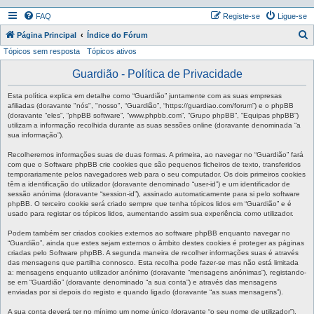
FAQ
Registe-se
Ligue-se
P
Página Principal
Índice do Fórum
Tópicos sem resposta
Tópicos ativos
e
s
Guardião - Política de Privacidade
q
Esta política explica em detalhe como “Guardião” juntamente com as suas empresas
u
afiliadas (doravante "nós", "nosso", “Guardião”, “https://guardiao.com/forum”) e o phpBB
(doravante “eles”, “phpBB software”, “www.phpbb.com”, “Grupo phpBB”, “Equipas phpBB”)
i
utilizam a informação recolhida durante as suas sessões online (doravante denominada “a
sua informação”).
s
a
Recolheremos informações suas de duas formas. A primeira, ao navegar no “Guardião” fará
com que o Software phpBB crie cookies que são pequenos ficheiros de texto, transferidos
r
temporariamente pelos navegadores web para o seu computador. Os dois primeiros cookies
têm a identificação do utilizador (doravante denominado “user-id”) e um identificador de
sessão anónima (doravante “session-id”), assinado automaticamente para si pelo software
phpBB. O terceiro cookie será criado sempre que tenha tópicos lidos em “Guardião” e é
usado para registar os tópicos lidos, aumentando assim sua experiência como utilizador.
Podem também ser criados cookies externos ao software phpBB enquanto navegar no
“Guardião”, ainda que estes sejam externos o âmbito destes cookies é proteger as páginas
criadas pelo Software phpBB. A segunda maneira de recolher informações suas é através
das mensagens que partilha connosco. Esta recolha pode fazer-se mas não está limitada
a: mensagens enquanto utilizador anónimo (doravante “mensagens anónimas”), registando-
se em “Guardião” (doravante denominado “a sua conta”) e através das mensagens
enviadas por si depois do registo e quando ligado (doravante “as suas mensagens”).
A sua conta deverá ter no mínimo um nome único (doravante “o seu nome de utilizador”),