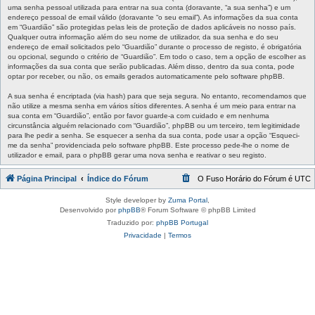
uma senha pessoal utilizada para entrar na sua conta (doravante, “a sua senha”) e um
endereço pessoal de email válido (doravante “o seu email”). As informações da sua conta
em “Guardião” são protegidas pelas leis de proteção de dados aplicáveis no nosso país.
Qualquer outra informação além do seu nome de utilizador, da sua senha e do seu
endereço de email solicitados pelo “Guardião” durante o processo de registo, é obrigatória
ou opcional, segundo o critério de “Guardião”. Em todo o caso, tem a opção de escolher as
informações da sua conta que serão publicadas. Além disso, dentro da sua conta, pode
optar por receber, ou não, os emails gerados automaticamente pelo software phpBB.
A sua senha é encriptada (via hash) para que seja segura. No entanto, recomendamos que
não utilize a mesma senha em vários sítios diferentes. A senha é um meio para entrar na
sua conta em “Guardião”, então por favor guarde-a com cuidado e em nenhuma
circunstância alguém relacionado com “Guardião”, phpBB ou um terceiro, tem legitimidade
para lhe pedir a senha. Se esquecer a senha da sua conta, pode usar a opção “Esqueci-
me da senha” providenciada pelo software phpBB. Este processo pede-lhe o nome de
utilizador e email, para o phpBB gerar uma nova senha e reativar o seu registo.
Página Principal
Índice do Fórum
O Fuso Horário do Fórum é
UTC
Style developer by
Zuma Portal
,
Desenvolvido por
phpBB
® Forum Software © phpBB Limited
Traduzido por:
phpBB Portugal
Privacidade
|
Termos