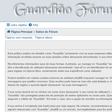
Links rápidos
FAQ
Página Principal
Índice do Fórum
Tópicos sem resposta
Tópicos ativos
Esta política explica em detalhe como “Guardião” juntamente com as suas empresas afilia
informação recolhida durante as suas sessões online (doravante denominada “a sua infor
Recolheremos informações suas de duas formas. A primeira, ao navegar no “Guardião” fa
têm a identificação do utilizador (doravante denominado “user-id”) e um identificador de
para registar os tópicos lidos, aumentando assim sua experiência como utilizador.
Podem também ser criados cookies externos ao software phpBB enquanto navegar no “Gua
mensagens que partilha connosco. Esta recolha pode fazer-se mas não está limitada a:
depois do registo e quando ligado (doravante “as suas mensagens”).
A sua conta deverá ter no mínimo um nome único (doravante “o seu nome de utilizador”), 
“Guardião” são protegidas pelas leis de proteção de dados aplicáveis no nosso país. Qual
segundo o critério de “Guardião”. Em todo o caso, tem a opção de escolher as informaçõ
A sua senha é encriptada (via hash) para que seja segura. No entanto, recomendamos qu
alguém relacionado com “Guardião”, phpBB ou um terceiro, tem legitimidade para lhe ped