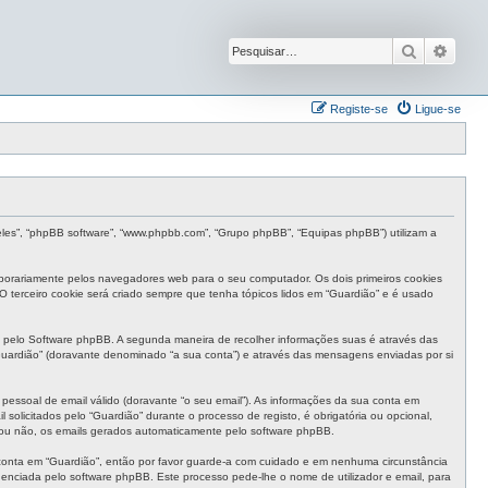
Pesquisar
Pesqu
Registe-se
Ligue-se
“eles”, “phpBB software”, “www.phpbb.com”, “Grupo phpBB”, “Equipas phpBB”) utilizam a
mporariamente pelos navegadores web para o seu computador. Os dois primeiros cookies
 O terceiro cookie será criado sempre que tenha tópicos lidos em “Guardião” e é usado
 pelo Software phpBB. A segunda maneira de recolher informações suas é através das
uardião” (doravante denominado “a sua conta”) e através das mensagens enviadas por si
pessoal de email válido (doravante “o seu email”). As informações da sua conta em
olicitados pelo “Guardião” durante o processo de registo, é obrigatória ou opcional,
, ou não, os emails gerados automaticamente pelo software phpBB.
 conta em “Guardião”, então por favor guarde-a com cuidado e em nenhuma circunstância
enciada pelo software phpBB. Este processo pede-lhe o nome de utilizador e email, para