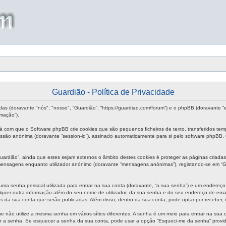
Guardião - Política de Privacidade
das (doravante "nós", "nosso", “Guardião”, “https://guardiao.com/forum”) e o phpBB (doravante 
mação”).
rá com que o Software phpBB crie cookies que são pequenos ficheiros de texto, transferidos te
 sessão anónima (doravante “session-id”), assinado automaticamente para si pelo software phpBB.
rdião”, ainda que estes sejam externos o âmbito destes cookies é proteger as páginas criadas
 mensagens enquanto utilizador anónimo (doravante “mensagens anónimas”), registando-se em “G
uma senha pessoal utilizada para entrar na sua conta (doravante, “a sua senha”) e um endereço 
quer outra informação além do seu nome de utilizador, da sua senha e do seu endereço de email s
es da sua conta que serão publicadas. Além disso, dentro da sua conta, pode optar por receber
e não utilize a mesma senha em vários sítios diferentes. A senha é um meio para entrar na sua
ir a senha. Se esquecer a senha da sua conta, pode usar a opção “Esqueci-me da senha” provid