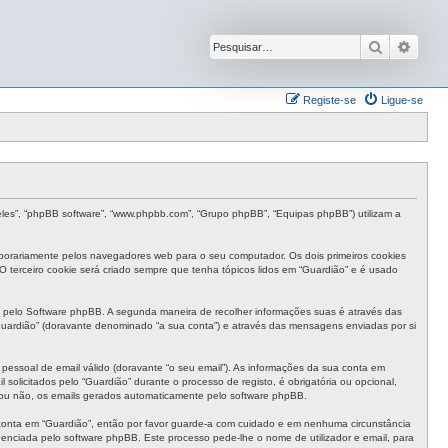
Pesquisar
Pesqu
Registe-se
Ligue-se
“eles”, “phpBB software”, “www.phpbb.com”, “Grupo phpBB”, “Equipas phpBB”) utilizam a
mporariamente pelos navegadores web para o seu computador. Os dois primeiros cookies
 O terceiro cookie será criado sempre que tenha tópicos lidos em “Guardião” e é usado
 pelo Software phpBB. A segunda maneira de recolher informações suas é através das
uardião” (doravante denominado “a sua conta”) e através das mensagens enviadas por si
pessoal de email válido (doravante “o seu email”). As informações da sua conta em
olicitados pelo “Guardião” durante o processo de registo, é obrigatória ou opcional,
, ou não, os emails gerados automaticamente pelo software phpBB.
 conta em “Guardião”, então por favor guarde-a com cuidado e em nenhuma circunstância
enciada pelo software phpBB. Este processo pede-lhe o nome de utilizador e email, para