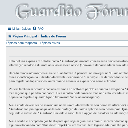
Links rápidos
FAQ
Página Principal
Índice do Fórum
Tópicos sem resposta
Tópicos ativos
Esta política explica em detalhe como “Guardião” juntamente com as suas empresas afilia
informação recolhida durante as suas sessões online (doravante denominada “a sua infor
Recolheremos informações suas de duas formas. A primeira, ao navegar no “Guardião” fa
têm a identificação do utilizador (doravante denominado “user-id”) e um identificador de
para registar os tópicos lidos, aumentando assim sua experiência como utilizador.
Podem também ser criados cookies externos ao software phpBB enquanto navegar no “Gua
mensagens que partilha connosco. Esta recolha pode fazer-se mas não está limitada a:
depois do registo e quando ligado (doravante “as suas mensagens”).
A sua conta deverá ter no mínimo um nome único (doravante “o seu nome de utilizador”), 
“Guardião” são protegidas pelas leis de proteção de dados aplicáveis no nosso país. Qual
segundo o critério de “Guardião”. Em todo o caso, tem a opção de escolher as informaçõ
A sua senha é encriptada (via hash) para que seja segura. No entanto, recomendamos qu
alguém relacionado com “Guardião”, phpBB ou um terceiro, tem legitimidade para lhe ped