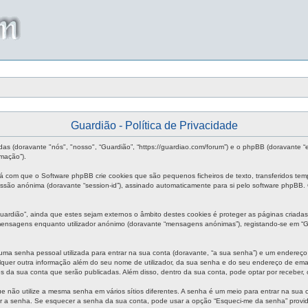
Guardião - Política de Privacidade
das (doravante "nós", "nosso", “Guardião”, “https://guardiao.com/forum”) e o phpBB (doravante 
mação”).
rá com que o Software phpBB crie cookies que são pequenos ficheiros de texto, transferidos te
 sessão anónima (doravante “session-id”), assinado automaticamente para si pelo software phpBB.
rdião”, ainda que estes sejam externos o âmbito destes cookies é proteger as páginas criadas
 mensagens enquanto utilizador anónimo (doravante “mensagens anónimas”), registando-se em “G
uma senha pessoal utilizada para entrar na sua conta (doravante, “a sua senha”) e um endereço 
quer outra informação além do seu nome de utilizador, da sua senha e do seu endereço de email s
es da sua conta que serão publicadas. Além disso, dentro da sua conta, pode optar por receber
e não utilize a mesma senha em vários sítios diferentes. A senha é um meio para entrar na sua
ir a senha. Se esquecer a senha da sua conta, pode usar a opção “Esqueci-me da senha” provid