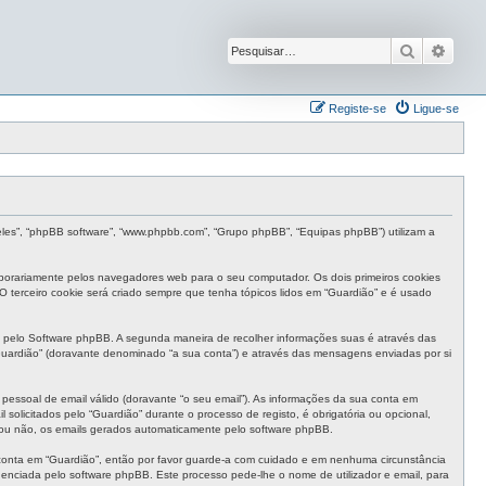
Pesquisar
Pesqu
Registe-se
Ligue-se
“eles”, “phpBB software”, “www.phpbb.com”, “Grupo phpBB”, “Equipas phpBB”) utilizam a
mporariamente pelos navegadores web para o seu computador. Os dois primeiros cookies
 O terceiro cookie será criado sempre que tenha tópicos lidos em “Guardião” e é usado
 pelo Software phpBB. A segunda maneira de recolher informações suas é através das
uardião” (doravante denominado “a sua conta”) e através das mensagens enviadas por si
pessoal de email válido (doravante “o seu email”). As informações da sua conta em
olicitados pelo “Guardião” durante o processo de registo, é obrigatória ou opcional,
, ou não, os emails gerados automaticamente pelo software phpBB.
 conta em “Guardião”, então por favor guarde-a com cuidado e em nenhuma circunstância
enciada pelo software phpBB. Este processo pede-lhe o nome de utilizador e email, para