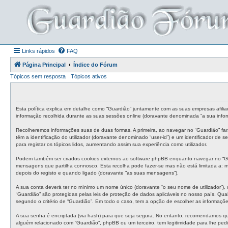
Links rápidos
FAQ
Página Principal
Índice do Fórum
Tópicos sem resposta
Tópicos ativos
Esta política explica em detalhe como “Guardião” juntamente com as suas empresas afilia
informação recolhida durante as suas sessões online (doravante denominada “a sua infor
Recolheremos informações suas de duas formas. A primeira, ao navegar no “Guardião” fa
têm a identificação do utilizador (doravante denominado “user-id”) e um identificador de
para registar os tópicos lidos, aumentando assim sua experiência como utilizador.
Podem também ser criados cookies externos ao software phpBB enquanto navegar no “Gua
mensagens que partilha connosco. Esta recolha pode fazer-se mas não está limitada a:
depois do registo e quando ligado (doravante “as suas mensagens”).
A sua conta deverá ter no mínimo um nome único (doravante “o seu nome de utilizador”), 
“Guardião” são protegidas pelas leis de proteção de dados aplicáveis no nosso país. Qual
segundo o critério de “Guardião”. Em todo o caso, tem a opção de escolher as informaçõ
A sua senha é encriptada (via hash) para que seja segura. No entanto, recomendamos qu
alguém relacionado com “Guardião”, phpBB ou um terceiro, tem legitimidade para lhe ped