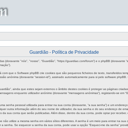
Guardião - Política de Privacidade
das (doravante "nós", "nosso", “Guardião”, “https://guardiao.com/forum”) e o phpBB (doravante 
mação”).
rá com que o Software phpBB crie cookies que são pequenos ficheiros de texto, transferidos te
 sessão anónima (doravante “session-id”), assinado automaticamente para si pelo software phpBB.
rdião”, ainda que estes sejam externos o âmbito destes cookies é proteger as páginas criadas
 mensagens enquanto utilizador anónimo (doravante “mensagens anónimas”), registando-se em “G
uma senha pessoal utilizada para entrar na sua conta (doravante, “a sua senha”) e um endereço 
quer outra informação além do seu nome de utilizador, da sua senha e do seu endereço de email s
es da sua conta que serão publicadas. Além disso, dentro da sua conta, pode optar por receber
e não utilize a mesma senha em vários sítios diferentes. A senha é um meio para entrar na sua
ir a senha. Se esquecer a senha da sua conta, pode usar a opção “Esqueci-me da senha” provid