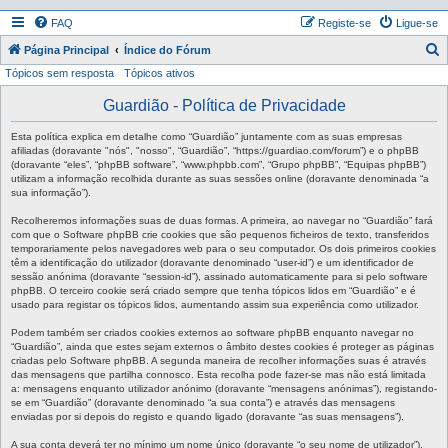
FAQ
Registe-se
Ligue-se
P
Página Principal
Índice do Fórum
Tópicos sem resposta
Tópicos ativos
e
s
Guardião - Política de Privacidade
q
Esta política explica em detalhe como “Guardião” juntamente com as suas empresas
u
afiliadas (doravante "nós", "nosso", “Guardião”, “https://guardiao.com/forum”) e o phpBB
(doravante “eles”, “phpBB software”, “www.phpbb.com”, “Grupo phpBB”, “Equipas phpBB”)
i
utilizam a informação recolhida durante as suas sessões online (doravante denominada “a
sua informação”).
s
a
Recolheremos informações suas de duas formas. A primeira, ao navegar no “Guardião” fará
com que o Software phpBB crie cookies que são pequenos ficheiros de texto, transferidos
r
temporariamente pelos navegadores web para o seu computador. Os dois primeiros cookies
têm a identificação do utilizador (doravante denominado “user-id”) e um identificador de
sessão anónima (doravante “session-id”), assinado automaticamente para si pelo software
phpBB. O terceiro cookie será criado sempre que tenha tópicos lidos em “Guardião” e é
usado para registar os tópicos lidos, aumentando assim sua experiência como utilizador.
Podem também ser criados cookies externos ao software phpBB enquanto navegar no
“Guardião”, ainda que estes sejam externos o âmbito destes cookies é proteger as páginas
criadas pelo Software phpBB. A segunda maneira de recolher informações suas é através
das mensagens que partilha connosco. Esta recolha pode fazer-se mas não está limitada
a: mensagens enquanto utilizador anónimo (doravante “mensagens anónimas”), registando-
se em “Guardião” (doravante denominado “a sua conta”) e através das mensagens
enviadas por si depois do registo e quando ligado (doravante “as suas mensagens”).
A sua conta deverá ter no mínimo um nome único (doravante “o seu nome de utilizador”),