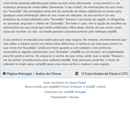
uma senha pessoal utilizada para entrar na sua conta (doravante, “a sua senha”) e um
endereço pessoal de email válido (doravante “o seu email”). As informações da sua conta
em “Guardião” são protegidas pelas leis de proteção de dados aplicáveis no nosso país.
Qualquer outra informação além do seu nome de utilizador, da sua senha e do seu
endereço de email solicitados pelo “Guardião” durante o processo de registo, é obrigatória
ou opcional, segundo o critério de “Guardião”. Em todo o caso, tem a opção de escolher as
informações da sua conta que serão publicadas. Além disso, dentro da sua conta, pode
optar por receber, ou não, os emails gerados automaticamente pelo software phpBB.
A sua senha é encriptada (via hash) para que seja segura. No entanto, recomendamos que
não utilize a mesma senha em vários sítios diferentes. A senha é um meio para entrar na
sua conta em “Guardião”, então por favor guarde-a com cuidado e em nenhuma
circunstância alguém relacionado com “Guardião”, phpBB ou um terceiro, tem legitimidade
para lhe pedir a senha. Se esquecer a senha da sua conta, pode usar a opção “Esqueci-
me da senha” providenciada pelo software phpBB. Este processo pede-lhe o nome de
utilizador e email, para o phpBB gerar uma nova senha e reativar o seu registo.
Página Principal
Índice do Fórum
O Fuso Horário do Fórum é
UTC
Style developer by
Zuma Portal
,
Desenvolvido por
phpBB
® Forum Software © phpBB Limited
Traduzido por:
phpBB Portugal
Privacidade
|
Termos