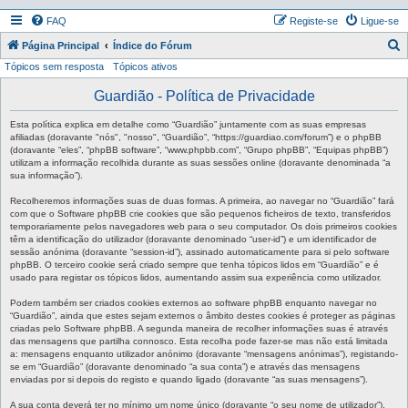
FAQ
Registe-se
Ligue-se
P
Página Principal
Índice do Fórum
Tópicos sem resposta
Tópicos ativos
e
s
Guardião - Política de Privacidade
q
Esta política explica em detalhe como “Guardião” juntamente com as suas empresas
u
afiliadas (doravante "nós", "nosso", “Guardião”, “https://guardiao.com/forum”) e o phpBB
(doravante “eles”, “phpBB software”, “www.phpbb.com”, “Grupo phpBB”, “Equipas phpBB”)
i
utilizam a informação recolhida durante as suas sessões online (doravante denominada “a
sua informação”).
s
a
Recolheremos informações suas de duas formas. A primeira, ao navegar no “Guardião” fará
com que o Software phpBB crie cookies que são pequenos ficheiros de texto, transferidos
r
temporariamente pelos navegadores web para o seu computador. Os dois primeiros cookies
têm a identificação do utilizador (doravante denominado “user-id”) e um identificador de
sessão anónima (doravante “session-id”), assinado automaticamente para si pelo software
phpBB. O terceiro cookie será criado sempre que tenha tópicos lidos em “Guardião” e é
usado para registar os tópicos lidos, aumentando assim sua experiência como utilizador.
Podem também ser criados cookies externos ao software phpBB enquanto navegar no
“Guardião”, ainda que estes sejam externos o âmbito destes cookies é proteger as páginas
criadas pelo Software phpBB. A segunda maneira de recolher informações suas é através
das mensagens que partilha connosco. Esta recolha pode fazer-se mas não está limitada
a: mensagens enquanto utilizador anónimo (doravante “mensagens anónimas”), registando-
se em “Guardião” (doravante denominado “a sua conta”) e através das mensagens
enviadas por si depois do registo e quando ligado (doravante “as suas mensagens”).
A sua conta deverá ter no mínimo um nome único (doravante “o seu nome de utilizador”),