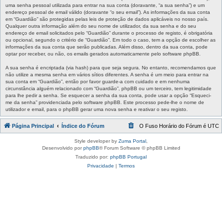
uma senha pessoal utilizada para entrar na sua conta (doravante, “a sua senha”) e um
endereço pessoal de email válido (doravante “o seu email”). As informações da sua conta
em “Guardião” são protegidas pelas leis de proteção de dados aplicáveis no nosso país.
Qualquer outra informação além do seu nome de utilizador, da sua senha e do seu
endereço de email solicitados pelo “Guardião” durante o processo de registo, é obrigatória
ou opcional, segundo o critério de “Guardião”. Em todo o caso, tem a opção de escolher as
informações da sua conta que serão publicadas. Além disso, dentro da sua conta, pode
optar por receber, ou não, os emails gerados automaticamente pelo software phpBB.
A sua senha é encriptada (via hash) para que seja segura. No entanto, recomendamos que
não utilize a mesma senha em vários sítios diferentes. A senha é um meio para entrar na
sua conta em “Guardião”, então por favor guarde-a com cuidado e em nenhuma
circunstância alguém relacionado com “Guardião”, phpBB ou um terceiro, tem legitimidade
para lhe pedir a senha. Se esquecer a senha da sua conta, pode usar a opção “Esqueci-
me da senha” providenciada pelo software phpBB. Este processo pede-lhe o nome de
utilizador e email, para o phpBB gerar uma nova senha e reativar o seu registo.
Página Principal
Índice do Fórum
O Fuso Horário do Fórum é
UTC
Style developer by
Zuma Portal
,
Desenvolvido por
phpBB
® Forum Software © phpBB Limited
Traduzido por:
phpBB Portugal
Privacidade
|
Termos