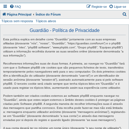
FAQ
Registe-se
Ligue-se
P
Página Principal
Índice do Fórum
Tópicos sem resposta
Tópicos ativos
e
s
Guardião - Política de Privacidade
q
Esta política explica em detalhe como “Guardião” juntamente com as suas empresas
u
afiliadas (doravante "nós", "nosso", “Guardião”, “https://guardiao.com/forum”) e o phpBB
(doravante “eles”, “phpBB software”, “www.phpbb.com”, “Grupo phpBB”, “Equipas phpBB”)
i
utilizam a informação recolhida durante as suas sessões online (doravante denominada “a
sua informação”).
s
a
Recolheremos informações suas de duas formas. A primeira, ao navegar no “Guardião” fará
com que o Software phpBB crie cookies que são pequenos ficheiros de texto, transferidos
r
temporariamente pelos navegadores web para o seu computador. Os dois primeiros cookies
têm a identificação do utilizador (doravante denominado “user-id”) e um identificador de
sessão anónima (doravante “session-id”), assinado automaticamente para si pelo software
phpBB. O terceiro cookie será criado sempre que tenha tópicos lidos em “Guardião” e é
usado para registar os tópicos lidos, aumentando assim sua experiência como utilizador.
Podem também ser criados cookies externos ao software phpBB enquanto navegar no
“Guardião”, ainda que estes sejam externos o âmbito destes cookies é proteger as páginas
criadas pelo Software phpBB. A segunda maneira de recolher informações suas é através
das mensagens que partilha connosco. Esta recolha pode fazer-se mas não está limitada
a: mensagens enquanto utilizador anónimo (doravante “mensagens anónimas”), registando-
se em “Guardião” (doravante denominado “a sua conta”) e através das mensagens
enviadas por si depois do registo e quando ligado (doravante “as suas mensagens”).
A sua conta deverá ter no mínimo um nome único (doravante “o seu nome de utilizador”),