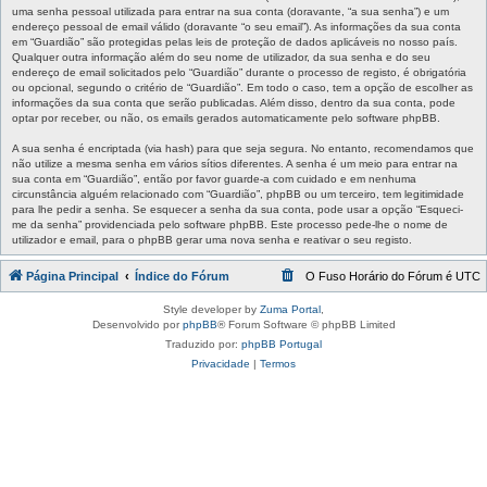
uma senha pessoal utilizada para entrar na sua conta (doravante, “a sua senha”) e um
endereço pessoal de email válido (doravante “o seu email”). As informações da sua conta
em “Guardião” são protegidas pelas leis de proteção de dados aplicáveis no nosso país.
Qualquer outra informação além do seu nome de utilizador, da sua senha e do seu
endereço de email solicitados pelo “Guardião” durante o processo de registo, é obrigatória
ou opcional, segundo o critério de “Guardião”. Em todo o caso, tem a opção de escolher as
informações da sua conta que serão publicadas. Além disso, dentro da sua conta, pode
optar por receber, ou não, os emails gerados automaticamente pelo software phpBB.
A sua senha é encriptada (via hash) para que seja segura. No entanto, recomendamos que
não utilize a mesma senha em vários sítios diferentes. A senha é um meio para entrar na
sua conta em “Guardião”, então por favor guarde-a com cuidado e em nenhuma
circunstância alguém relacionado com “Guardião”, phpBB ou um terceiro, tem legitimidade
para lhe pedir a senha. Se esquecer a senha da sua conta, pode usar a opção “Esqueci-
me da senha” providenciada pelo software phpBB. Este processo pede-lhe o nome de
utilizador e email, para o phpBB gerar uma nova senha e reativar o seu registo.
Página Principal
Índice do Fórum
O Fuso Horário do Fórum é
UTC
Style developer by
Zuma Portal
,
Desenvolvido por
phpBB
® Forum Software © phpBB Limited
Traduzido por:
phpBB Portugal
Privacidade
|
Termos