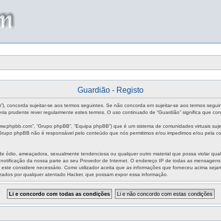
Guardião - Registo
um”), concorda sujeitar-se aos termos seguintes. Se não concorda em sujeitar-se aos termos segui
ia prudente rever regularmente estes termos. O uso continuado de “Guardião” significa que con
ww.phpbb.com”, “Grupo phpBB”, “Equipa phpBB”) que é um sistema de comunidades virtuais sujei
O Grupo phpBB não é responsável pelo conteúdo que nós permitimos e/ou impedimos e/ou pela co
ódio, ameaçadora, sexualmente tendenciosa ou qualquer outro material que possa violar qualque
m notificação da nossa parte ao seu Provedor de Internet. O endereço IP de todas as mensagen
aso este considere necessário. Como utilizador aceita que as informações que forneceu acima s
izados por qualquer atentado Hacker, que possam expor essa informação.