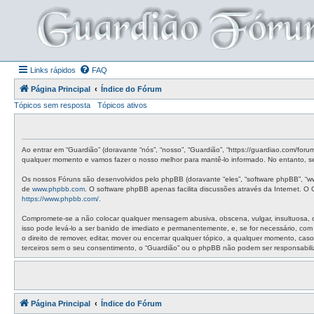
Links rápidos
FAQ
Página Principal
Índice do Fórum
Tópicos sem resposta
Tópicos ativos
Ao entrar em “Guardião” (doravante “nós”, “nosso”, “Guardião”, “https://guardiao.com/for
qualquer momento e vamos fazer o nosso melhor para mantê-lo informado. No entanto, ser
Os nossos Fóruns são desenvolvidos pelo phpBB (doravante “eles”, “software phpBB”, “w
de
www.phpbb.com
. O software phpBB apenas facilita discussões através da Internet. 
https://www.phpbb.com/
.
Compromete-se a não colocar qualquer mensagem abusiva, obscena, vulgar, insultuosa, de 
isso pode levá-lo a ser banido de imediato e permanentemente, e, se for necessário, co
o direito de remover, editar, mover ou encerrar qualquer tópico, a qualquer momento, c
terceiros sem o seu consentimento, o “Guardião” ou o phpBB não podem ser responsabil
Página Principal
Índice do Fórum