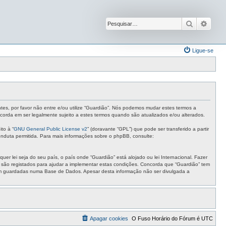
Pesquisar
Pesqu
Ligue-se
ntes, por favor não entre e/ou utilize “Guardião”. Nós podemos mudar estes termos a
corda em ser legalmente sujeito a estes termos quando são atualizados e/ou alterados.
to à “
GNU General Public License v2
” (doravante “GPL”) que pode ser transferido a partir
nduta permitida. Para mais informações sobre o phpBB, consulte:
r lei seja do seu país, o país onde “Guardião” está alojado ou lei Internacional. Fazer
s são registados para ajudar a implementar estas condições. Concorda que “Guardião” tem
ejam guardadas numa Base de Dados. Apesar desta informação não ser divulgada a
Apagar cookies
O Fuso Horário do Fórum é
UTC