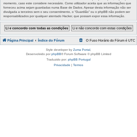
momento, caso este considere necessário. Como utilizador aceita que as informações que
forneceu acima sejam guardadas numa Base de Dados. Apesar desta informação não ser
divulgada a terceiros sem o seu consentimento, o “Guardião” ou o phpBB não podem ser
responsabilizados por qualquer atentado Hacker, que possam expor essa informação.
Página Principal
Índice do Fórum
O Fuso Horário do Fórum é
UTC
Style developer by
Zuma Portal
,
Desenvolvido por
phpBB
® Forum Software © phpBB Limited
Traduzido por:
phpBB Portugal
Privacidade
|
Termos