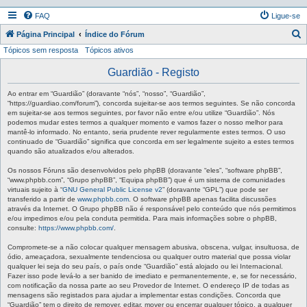
FAQ
Ligue-se
P
Página Principal
Índice do Fórum
Tópicos sem resposta
Tópicos ativos
e
s
Guardião - Registo
q
Ao entrar em “Guardião” (doravante “nós”, “nosso”, “Guardião”,
u
“https://guardiao.com/forum”), concorda sujeitar-se aos termos seguintes. Se não concorda
em sujeitar-se aos termos seguintes, por favor não entre e/ou utilize “Guardião”. Nós
i
podemos mudar estes termos a qualquer momento e vamos fazer o nosso melhor para
mantê-lo informado. No entanto, seria prudente rever regularmente estes termos. O uso
s
continuado de “Guardião” significa que concorda em ser legalmente sujeito a estes termos
a
quando são atualizados e/ou alterados.
r
Os nossos Fóruns são desenvolvidos pelo phpBB (doravante “eles”, “software phpBB”,
“www.phpbb.com”, “Grupo phpBB”, “Equipa phpBB”) que é um sistema de comunidades
virtuais sujeito à “
GNU General Public License v2
” (doravante “GPL”) que pode ser
transferido a partir de
www.phpbb.com
. O software phpBB apenas facilita discussões
através da Internet. O Grupo phpBB não é responsável pelo conteúdo que nós permitimos
e/ou impedimos e/ou pela conduta permitida. Para mais informações sobre o phpBB,
consulte:
https://www.phpbb.com/
.
Compromete-se a não colocar qualquer mensagem abusiva, obscena, vulgar, insultuosa, de
ódio, ameaçadora, sexualmente tendenciosa ou qualquer outro material que possa violar
qualquer lei seja do seu país, o país onde “Guardião” está alojado ou lei Internacional.
Fazer isso pode levá-lo a ser banido de imediato e permanentemente, e, se for necessário,
com notificação da nossa parte ao seu Provedor de Internet. O endereço IP de todas as
mensagens são registados para ajudar a implementar estas condições. Concorda que
“Guardião” tem o direito de remover, editar, mover ou encerrar qualquer tópico, a qualquer