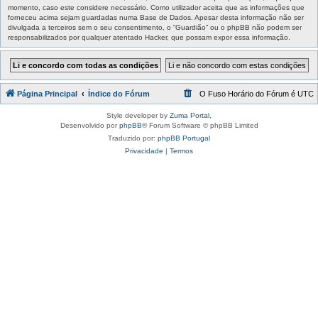
momento, caso este considere necessário. Como utilizador aceita que as informações que
forneceu acima sejam guardadas numa Base de Dados. Apesar desta informação não ser
divulgada a terceiros sem o seu consentimento, o “Guardião” ou o phpBB não podem ser
responsabilizados por qualquer atentado Hacker, que possam expor essa informação.
Página Principal
Índice do Fórum
O Fuso Horário do Fórum é
UTC
Style developer by
Zuma Portal
,
Desenvolvido por
phpBB
® Forum Software © phpBB Limited
Traduzido por:
phpBB Portugal
Privacidade
|
Termos