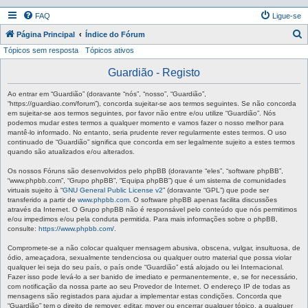
FAQ
Ligue-se
P
Página Principal
Índice do Fórum
Tópicos sem resposta
Tópicos ativos
e
s
Guardião - Registo
q
Ao entrar em “Guardião” (doravante “nós”, “nosso”, “Guardião”,
u
“https://guardiao.com/forum”), concorda sujeitar-se aos termos seguintes. Se não concorda
em sujeitar-se aos termos seguintes, por favor não entre e/ou utilize “Guardião”. Nós
i
podemos mudar estes termos a qualquer momento e vamos fazer o nosso melhor para
mantê-lo informado. No entanto, seria prudente rever regularmente estes termos. O uso
s
continuado de “Guardião” significa que concorda em ser legalmente sujeito a estes termos
a
quando são atualizados e/ou alterados.
r
Os nossos Fóruns são desenvolvidos pelo phpBB (doravante “eles”, “software phpBB”,
“www.phpbb.com”, “Grupo phpBB”, “Equipa phpBB”) que é um sistema de comunidades
virtuais sujeito à “
GNU General Public License v2
” (doravante “GPL”) que pode ser
transferido a partir de
www.phpbb.com
. O software phpBB apenas facilita discussões
através da Internet. O Grupo phpBB não é responsável pelo conteúdo que nós permitimos
e/ou impedimos e/ou pela conduta permitida. Para mais informações sobre o phpBB,
consulte:
https://www.phpbb.com/
.
Compromete-se a não colocar qualquer mensagem abusiva, obscena, vulgar, insultuosa, de
ódio, ameaçadora, sexualmente tendenciosa ou qualquer outro material que possa violar
qualquer lei seja do seu país, o país onde “Guardião” está alojado ou lei Internacional.
Fazer isso pode levá-lo a ser banido de imediato e permanentemente, e, se for necessário,
com notificação da nossa parte ao seu Provedor de Internet. O endereço IP de todas as
mensagens são registados para ajudar a implementar estas condições. Concorda que
“Guardião” tem o direito de remover, editar, mover ou encerrar qualquer tópico, a qualquer