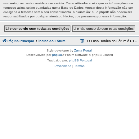
momento, caso este considere necessário. Como utilizador aceita que as informações que
forneceu acima sejam guardadas numa Base de Dados. Apesar desta informação não ser
divulgada a terceiros sem o seu consentimento, o “Guardião” ou o phpBB não podem ser
responsabilizados por qualquer atentado Hacker, que possam expor essa informação.
Página Principal
Índice do Fórum
O Fuso Horário do Fórum é
UTC
Style developer by
Zuma Portal
,
Desenvolvido por
phpBB
® Forum Software © phpBB Limited
Traduzido por:
phpBB Portugal
Privacidade
|
Termos