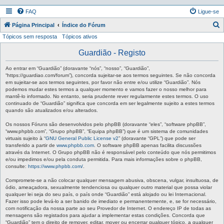
FAQ
Ligue-se
P
Página Principal
Índice do Fórum
Tópicos sem resposta
Tópicos ativos
e
s
Guardião - Registo
q
Ao entrar em “Guardião” (doravante “nós”, “nosso”, “Guardião”,
u
“https://guardiao.com/forum”), concorda sujeitar-se aos termos seguintes. Se não concorda
em sujeitar-se aos termos seguintes, por favor não entre e/ou utilize “Guardião”. Nós
i
podemos mudar estes termos a qualquer momento e vamos fazer o nosso melhor para
mantê-lo informado. No entanto, seria prudente rever regularmente estes termos. O uso
s
continuado de “Guardião” significa que concorda em ser legalmente sujeito a estes termos
a
quando são atualizados e/ou alterados.
r
Os nossos Fóruns são desenvolvidos pelo phpBB (doravante “eles”, “software phpBB”,
“www.phpbb.com”, “Grupo phpBB”, “Equipa phpBB”) que é um sistema de comunidades
virtuais sujeito à “
GNU General Public License v2
” (doravante “GPL”) que pode ser
transferido a partir de
www.phpbb.com
. O software phpBB apenas facilita discussões
através da Internet. O Grupo phpBB não é responsável pelo conteúdo que nós permitimos
e/ou impedimos e/ou pela conduta permitida. Para mais informações sobre o phpBB,
consulte:
https://www.phpbb.com/
.
Compromete-se a não colocar qualquer mensagem abusiva, obscena, vulgar, insultuosa, de
ódio, ameaçadora, sexualmente tendenciosa ou qualquer outro material que possa violar
qualquer lei seja do seu país, o país onde “Guardião” está alojado ou lei Internacional.
Fazer isso pode levá-lo a ser banido de imediato e permanentemente, e, se for necessário,
com notificação da nossa parte ao seu Provedor de Internet. O endereço IP de todas as
mensagens são registados para ajudar a implementar estas condições. Concorda que
“Guardião” tem o direito de remover, editar, mover ou encerrar qualquer tópico, a qualquer