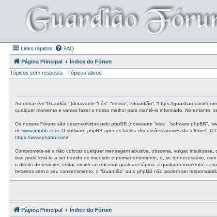
Links rápidos
FAQ
Página Principal
Índice do Fórum
Tópicos sem resposta
Tópicos ativos
Ao entrar em “Guardião” (doravante “nós”, “nosso”, “Guardião”, “https://guardiao.com/for
qualquer momento e vamos fazer o nosso melhor para mantê-lo informado. No entanto, ser
Os nossos Fóruns são desenvolvidos pelo phpBB (doravante “eles”, “software phpBB”, “w
de
www.phpbb.com
. O software phpBB apenas facilita discussões através da Internet. 
https://www.phpbb.com/
.
Compromete-se a não colocar qualquer mensagem abusiva, obscena, vulgar, insultuosa, de 
isso pode levá-lo a ser banido de imediato e permanentemente, e, se for necessário, co
o direito de remover, editar, mover ou encerrar qualquer tópico, a qualquer momento, c
terceiros sem o seu consentimento, o “Guardião” ou o phpBB não podem ser responsabil
Página Principal
Índice do Fórum