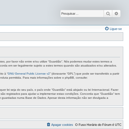
Pesquisar
Pesqu
Ligue-se
ntes, por favor não entre e/ou utilize “Guardião”. Nós podemos mudar estes termos a
corda em ser legalmente sujeito a estes termos quando são atualizados e/ou alterados.
to à “
GNU General Public License v2
” (doravante “GPL”) que pode ser transferido a partir
nduta permitida. Para mais informações sobre o phpBB, consulte:
r lei seja do seu país, o país onde “Guardião” está alojado ou lei Internacional. Fazer
s são registados para ajudar a implementar estas condições. Concorda que “Guardião” tem
ejam guardadas numa Base de Dados. Apesar desta informação não ser divulgada a
Apagar cookies
O Fuso Horário do Fórum é
UTC