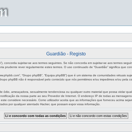
Guardião - Registo
um”), concorda sujeitar-se aos termos seguintes. Se não concorda em sujeitar-se aos termos segui
ia prudente rever regularmente estes termos. O uso continuado de “Guardião” significa que con
ww.phpbb.com”, “Grupo phpBB”, “Equipa phpBB”) que é um sistema de comunidades virtuais sujei
O Grupo phpBB não é responsável pelo conteúdo que nós permitimos e/ou impedimos e/ou pela co
ódio, ameaçadora, sexualmente tendenciosa ou qualquer outro material que possa violar qualque
m notificação da nossa parte ao seu Provedor de Internet. O endereço IP de todas as mensagen
aso este considere necessário. Como utilizador aceita que as informações que forneceu acima s
izados por qualquer atentado Hacker, que possam expor essa informação.