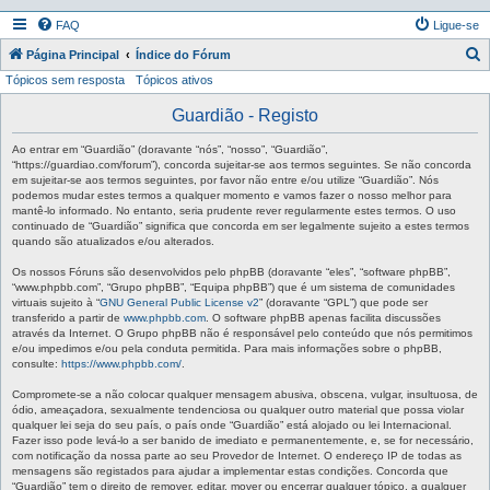
FAQ
Ligue-se
P
Página Principal
Índice do Fórum
Tópicos sem resposta
Tópicos ativos
e
s
Guardião - Registo
q
Ao entrar em “Guardião” (doravante “nós”, “nosso”, “Guardião”,
u
“https://guardiao.com/forum”), concorda sujeitar-se aos termos seguintes. Se não concorda
em sujeitar-se aos termos seguintes, por favor não entre e/ou utilize “Guardião”. Nós
i
podemos mudar estes termos a qualquer momento e vamos fazer o nosso melhor para
mantê-lo informado. No entanto, seria prudente rever regularmente estes termos. O uso
s
continuado de “Guardião” significa que concorda em ser legalmente sujeito a estes termos
a
quando são atualizados e/ou alterados.
r
Os nossos Fóruns são desenvolvidos pelo phpBB (doravante “eles”, “software phpBB”,
“www.phpbb.com”, “Grupo phpBB”, “Equipa phpBB”) que é um sistema de comunidades
virtuais sujeito à “
GNU General Public License v2
” (doravante “GPL”) que pode ser
transferido a partir de
www.phpbb.com
. O software phpBB apenas facilita discussões
através da Internet. O Grupo phpBB não é responsável pelo conteúdo que nós permitimos
e/ou impedimos e/ou pela conduta permitida. Para mais informações sobre o phpBB,
consulte:
https://www.phpbb.com/
.
Compromete-se a não colocar qualquer mensagem abusiva, obscena, vulgar, insultuosa, de
ódio, ameaçadora, sexualmente tendenciosa ou qualquer outro material que possa violar
qualquer lei seja do seu país, o país onde “Guardião” está alojado ou lei Internacional.
Fazer isso pode levá-lo a ser banido de imediato e permanentemente, e, se for necessário,
com notificação da nossa parte ao seu Provedor de Internet. O endereço IP de todas as
mensagens são registados para ajudar a implementar estas condições. Concorda que
“Guardião” tem o direito de remover, editar, mover ou encerrar qualquer tópico, a qualquer