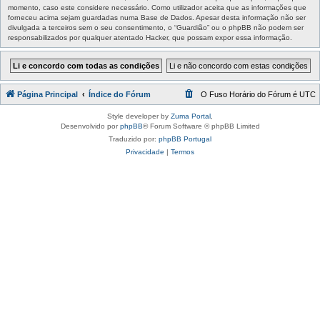
momento, caso este considere necessário. Como utilizador aceita que as informações que
forneceu acima sejam guardadas numa Base de Dados. Apesar desta informação não ser
divulgada a terceiros sem o seu consentimento, o “Guardião” ou o phpBB não podem ser
responsabilizados por qualquer atentado Hacker, que possam expor essa informação.
Página Principal
Índice do Fórum
O Fuso Horário do Fórum é
UTC
Style developer by
Zuma Portal
,
Desenvolvido por
phpBB
® Forum Software © phpBB Limited
Traduzido por:
phpBB Portugal
Privacidade
|
Termos