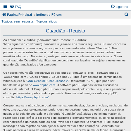
FAQ
Ligue-se
P
Página Principal
Índice do Fórum
Tópicos sem resposta
Tópicos ativos
e
s
Guardião - Registo
q
Ao entrar em “Guardião” (doravante “nós”, “nosso”, “Guardião”,
u
“https://guardiao.com/forum”), concorda sujeitar-se aos termos seguintes. Se não concorda
em sujeitar-se aos termos seguintes, por favor não entre e/ou utilize “Guardião”. Nós
i
podemos mudar estes termos a qualquer momento e vamos fazer o nosso melhor para
mantê-lo informado. No entanto, seria prudente rever regularmente estes termos. O uso
s
continuado de “Guardião” significa que concorda em ser legalmente sujeito a estes termos
a
quando são atualizados e/ou alterados.
r
Os nossos Fóruns são desenvolvidos pelo phpBB (doravante “eles”, “software phpBB”,
“www.phpbb.com”, “Grupo phpBB”, “Equipa phpBB”) que é um sistema de comunidades
virtuais sujeito à “
GNU General Public License v2
” (doravante “GPL”) que pode ser
transferido a partir de
www.phpbb.com
. O software phpBB apenas facilita discussões
através da Internet. O Grupo phpBB não é responsável pelo conteúdo que nós permitimos
e/ou impedimos e/ou pela conduta permitida. Para mais informações sobre o phpBB,
consulte:
https://www.phpbb.com/
.
Compromete-se a não colocar qualquer mensagem abusiva, obscena, vulgar, insultuosa, de
ódio, ameaçadora, sexualmente tendenciosa ou qualquer outro material que possa violar
qualquer lei seja do seu país, o país onde “Guardião” está alojado ou lei Internacional.
Fazer isso pode levá-lo a ser banido de imediato e permanentemente, e, se for necessário,
com notificação da nossa parte ao seu Provedor de Internet. O endereço IP de todas as
mensagens são registados para ajudar a implementar estas condições. Concorda que
“Guardião” tem o direito de remover, editar, mover ou encerrar qualquer tópico, a qualquer