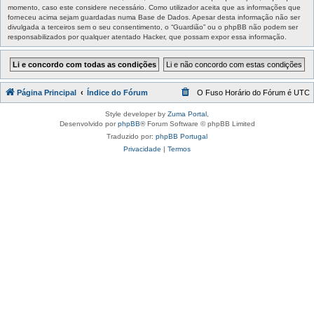
momento, caso este considere necessário. Como utilizador aceita que as informações que
forneceu acima sejam guardadas numa Base de Dados. Apesar desta informação não ser
divulgada a terceiros sem o seu consentimento, o “Guardião” ou o phpBB não podem ser
responsabilizados por qualquer atentado Hacker, que possam expor essa informação.
Página Principal
Índice do Fórum
O Fuso Horário do Fórum é
UTC
Style developer by
Zuma Portal
,
Desenvolvido por
phpBB
® Forum Software © phpBB Limited
Traduzido por:
phpBB Portugal
Privacidade
|
Termos