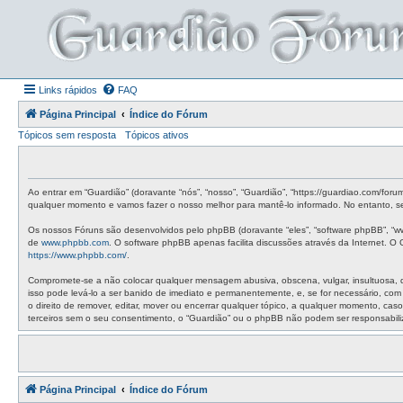
Links rápidos
FAQ
Página Principal
Índice do Fórum
Tópicos sem resposta
Tópicos ativos
Ao entrar em “Guardião” (doravante “nós”, “nosso”, “Guardião”, “https://guardiao.com/for
qualquer momento e vamos fazer o nosso melhor para mantê-lo informado. No entanto, ser
Os nossos Fóruns são desenvolvidos pelo phpBB (doravante “eles”, “software phpBB”, “w
de
www.phpbb.com
. O software phpBB apenas facilita discussões através da Internet. 
https://www.phpbb.com/
.
Compromete-se a não colocar qualquer mensagem abusiva, obscena, vulgar, insultuosa, de 
isso pode levá-lo a ser banido de imediato e permanentemente, e, se for necessário, co
o direito de remover, editar, mover ou encerrar qualquer tópico, a qualquer momento, c
terceiros sem o seu consentimento, o “Guardião” ou o phpBB não podem ser responsabil
Página Principal
Índice do Fórum