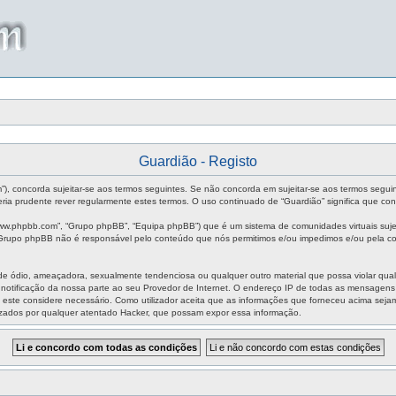
Guardião - Registo
um”), concorda sujeitar-se aos termos seguintes. Se não concorda em sujeitar-se aos termos segui
ia prudente rever regularmente estes termos. O uso continuado de “Guardião” significa que con
ww.phpbb.com”, “Grupo phpBB”, “Equipa phpBB”) que é um sistema de comunidades virtuais sujei
O Grupo phpBB não é responsável pelo conteúdo que nós permitimos e/ou impedimos e/ou pela co
ódio, ameaçadora, sexualmente tendenciosa ou qualquer outro material que possa violar qualque
m notificação da nossa parte ao seu Provedor de Internet. O endereço IP de todas as mensagen
aso este considere necessário. Como utilizador aceita que as informações que forneceu acima s
izados por qualquer atentado Hacker, que possam expor essa informação.