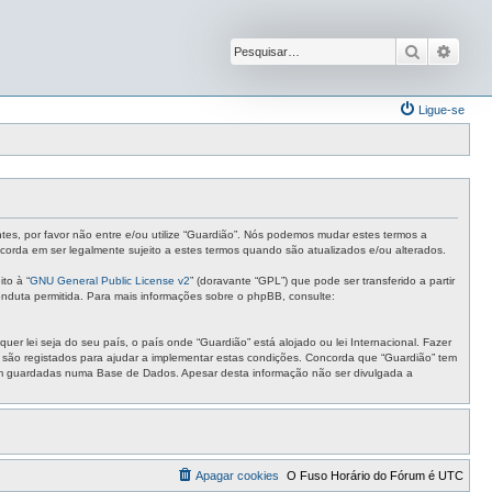
Pesquisar
Pesqu
Ligue-se
ntes, por favor não entre e/ou utilize “Guardião”. Nós podemos mudar estes termos a
corda em ser legalmente sujeito a estes termos quando são atualizados e/ou alterados.
to à “
GNU General Public License v2
” (doravante “GPL”) que pode ser transferido a partir
nduta permitida. Para mais informações sobre o phpBB, consulte:
r lei seja do seu país, o país onde “Guardião” está alojado ou lei Internacional. Fazer
s são registados para ajudar a implementar estas condições. Concorda que “Guardião” tem
ejam guardadas numa Base de Dados. Apesar desta informação não ser divulgada a
Apagar cookies
O Fuso Horário do Fórum é
UTC