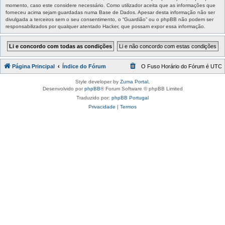
momento, caso este considere necessário. Como utilizador aceita que as informações que
forneceu acima sejam guardadas numa Base de Dados. Apesar desta informação não ser
divulgada a terceiros sem o seu consentimento, o “Guardião” ou o phpBB não podem ser
responsabilizados por qualquer atentado Hacker, que possam expor essa informação.
Página Principal
Índice do Fórum
O Fuso Horário do Fórum é
UTC
Style developer by
Zuma Portal
,
Desenvolvido por
phpBB
® Forum Software © phpBB Limited
Traduzido por:
phpBB Portugal
Privacidade
|
Termos