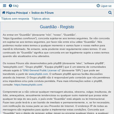
FAQ
Ligue-se
P
Página Principal
Índice do Fórum
Tópicos sem resposta
Tópicos ativos
e
s
Guardião - Registo
q
Ao entrar em “Guardião” (doravante “nós”, “nosso”, “Guardião”,
u
“https://guardiao.com/forum”), concorda sujeitar-se aos termos seguintes. Se não concorda
em sujeitar-se aos termos seguintes, por favor não entre e/ou utilize “Guardião”. Nós
i
podemos mudar estes termos a qualquer momento e vamos fazer o nosso melhor para
mantê-lo informado. No entanto, seria prudente rever regularmente estes termos. O uso
s
continuado de “Guardião” significa que concorda em ser legalmente sujeito a estes termos
a
quando são atualizados e/ou alterados.
r
Os nossos Fóruns são desenvolvidos pelo phpBB (doravante “eles”, “software phpBB”,
“www.phpbb.com”, “Grupo phpBB”, “Equipa phpBB”) que é um sistema de comunidades
virtuais sujeito à “
GNU General Public License v2
” (doravante “GPL”) que pode ser
transferido a partir de
www.phpbb.com
. O software phpBB apenas facilita discussões
através da Internet. O Grupo phpBB não é responsável pelo conteúdo que nós permitimos
e/ou impedimos e/ou pela conduta permitida. Para mais informações sobre o phpBB,
consulte:
https://www.phpbb.com/
.
Compromete-se a não colocar qualquer mensagem abusiva, obscena, vulgar, insultuosa, de
ódio, ameaçadora, sexualmente tendenciosa ou qualquer outro material que possa violar
qualquer lei seja do seu país, o país onde “Guardião” está alojado ou lei Internacional.
Fazer isso pode levá-lo a ser banido de imediato e permanentemente, e, se for necessário,
com notificação da nossa parte ao seu Provedor de Internet. O endereço IP de todas as
mensagens são registados para ajudar a implementar estas condições. Concorda que
“Guardião” tem o direito de remover, editar, mover ou encerrar qualquer tópico, a qualquer