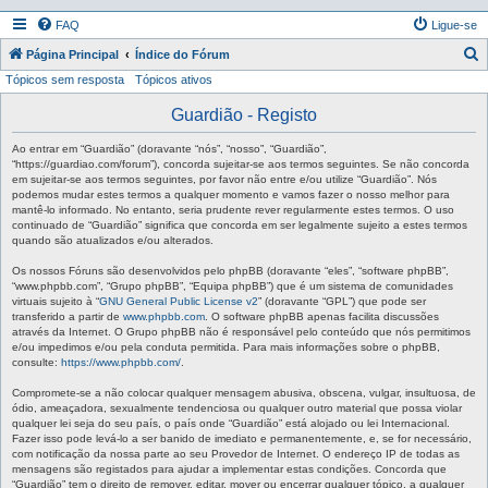
FAQ
Ligue-se
P
Página Principal
Índice do Fórum
Tópicos sem resposta
Tópicos ativos
e
s
Guardião - Registo
q
Ao entrar em “Guardião” (doravante “nós”, “nosso”, “Guardião”,
u
“https://guardiao.com/forum”), concorda sujeitar-se aos termos seguintes. Se não concorda
em sujeitar-se aos termos seguintes, por favor não entre e/ou utilize “Guardião”. Nós
i
podemos mudar estes termos a qualquer momento e vamos fazer o nosso melhor para
mantê-lo informado. No entanto, seria prudente rever regularmente estes termos. O uso
s
continuado de “Guardião” significa que concorda em ser legalmente sujeito a estes termos
a
quando são atualizados e/ou alterados.
r
Os nossos Fóruns são desenvolvidos pelo phpBB (doravante “eles”, “software phpBB”,
“www.phpbb.com”, “Grupo phpBB”, “Equipa phpBB”) que é um sistema de comunidades
virtuais sujeito à “
GNU General Public License v2
” (doravante “GPL”) que pode ser
transferido a partir de
www.phpbb.com
. O software phpBB apenas facilita discussões
através da Internet. O Grupo phpBB não é responsável pelo conteúdo que nós permitimos
e/ou impedimos e/ou pela conduta permitida. Para mais informações sobre o phpBB,
consulte:
https://www.phpbb.com/
.
Compromete-se a não colocar qualquer mensagem abusiva, obscena, vulgar, insultuosa, de
ódio, ameaçadora, sexualmente tendenciosa ou qualquer outro material que possa violar
qualquer lei seja do seu país, o país onde “Guardião” está alojado ou lei Internacional.
Fazer isso pode levá-lo a ser banido de imediato e permanentemente, e, se for necessário,
com notificação da nossa parte ao seu Provedor de Internet. O endereço IP de todas as
mensagens são registados para ajudar a implementar estas condições. Concorda que
“Guardião” tem o direito de remover, editar, mover ou encerrar qualquer tópico, a qualquer