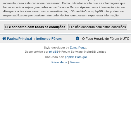
momento, caso este considere necessário. Como utilizador aceita que as informações que
forneceu acima sejam guardadas numa Base de Dados. Apesar desta informação não ser
divulgada a terceiros sem o seu consentimento, o “Guardião” ou o phpBB não podem ser
responsabilizados por qualquer atentado Hacker, que possam expor essa informação.
Página Principal
Índice do Fórum
O Fuso Horário do Fórum é
UTC
Style developer by
Zuma Portal
,
Desenvolvido por
phpBB
® Forum Software © phpBB Limited
Traduzido por:
phpBB Portugal
Privacidade
|
Termos