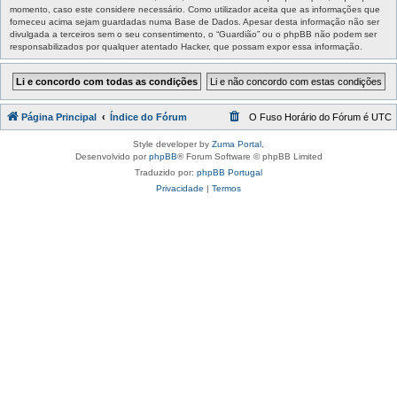
momento, caso este considere necessário. Como utilizador aceita que as informações que
forneceu acima sejam guardadas numa Base de Dados. Apesar desta informação não ser
divulgada a terceiros sem o seu consentimento, o “Guardião” ou o phpBB não podem ser
responsabilizados por qualquer atentado Hacker, que possam expor essa informação.
Página Principal
Índice do Fórum
O Fuso Horário do Fórum é
UTC
Style developer by
Zuma Portal
,
Desenvolvido por
phpBB
® Forum Software © phpBB Limited
Traduzido por:
phpBB Portugal
Privacidade
|
Termos