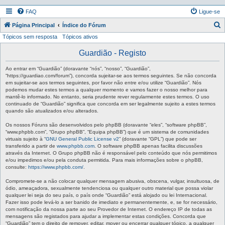
FAQ
Ligue-se
P
Página Principal
Índice do Fórum
Tópicos sem resposta
Tópicos ativos
e
s
Guardião - Registo
q
Ao entrar em “Guardião” (doravante “nós”, “nosso”, “Guardião”,
u
“https://guardiao.com/forum”), concorda sujeitar-se aos termos seguintes. Se não concorda
em sujeitar-se aos termos seguintes, por favor não entre e/ou utilize “Guardião”. Nós
i
podemos mudar estes termos a qualquer momento e vamos fazer o nosso melhor para
mantê-lo informado. No entanto, seria prudente rever regularmente estes termos. O uso
s
continuado de “Guardião” significa que concorda em ser legalmente sujeito a estes termos
a
quando são atualizados e/ou alterados.
r
Os nossos Fóruns são desenvolvidos pelo phpBB (doravante “eles”, “software phpBB”,
“www.phpbb.com”, “Grupo phpBB”, “Equipa phpBB”) que é um sistema de comunidades
virtuais sujeito à “
GNU General Public License v2
” (doravante “GPL”) que pode ser
transferido a partir de
www.phpbb.com
. O software phpBB apenas facilita discussões
através da Internet. O Grupo phpBB não é responsável pelo conteúdo que nós permitimos
e/ou impedimos e/ou pela conduta permitida. Para mais informações sobre o phpBB,
consulte:
https://www.phpbb.com/
.
Compromete-se a não colocar qualquer mensagem abusiva, obscena, vulgar, insultuosa, de
ódio, ameaçadora, sexualmente tendenciosa ou qualquer outro material que possa violar
qualquer lei seja do seu país, o país onde “Guardião” está alojado ou lei Internacional.
Fazer isso pode levá-lo a ser banido de imediato e permanentemente, e, se for necessário,
com notificação da nossa parte ao seu Provedor de Internet. O endereço IP de todas as
mensagens são registados para ajudar a implementar estas condições. Concorda que
“Guardião” tem o direito de remover, editar, mover ou encerrar qualquer tópico, a qualquer