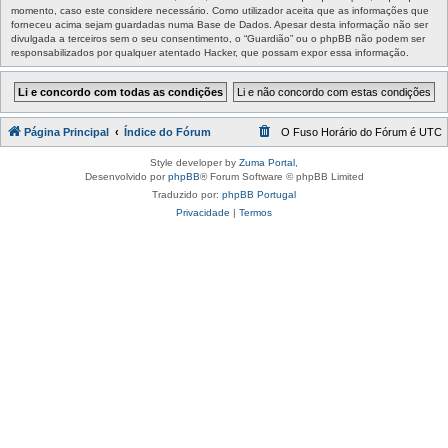
momento, caso este considere necessário. Como utilizador aceita que as informações que
forneceu acima sejam guardadas numa Base de Dados. Apesar desta informação não ser
divulgada a terceiros sem o seu consentimento, o “Guardião” ou o phpBB não podem ser
responsabilizados por qualquer atentado Hacker, que possam expor essa informação.
Página Principal
Índice do Fórum
O Fuso Horário do Fórum é
UTC
Style developer by
Zuma Portal
,
Desenvolvido por
phpBB
® Forum Software © phpBB Limited
Traduzido por:
phpBB Portugal
Privacidade
|
Termos