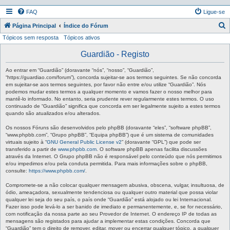
FAQ
Ligue-se
P
Página Principal
Índice do Fórum
Tópicos sem resposta
Tópicos ativos
e
s
Guardião - Registo
q
Ao entrar em “Guardião” (doravante “nós”, “nosso”, “Guardião”,
u
“https://guardiao.com/forum”), concorda sujeitar-se aos termos seguintes. Se não concorda
em sujeitar-se aos termos seguintes, por favor não entre e/ou utilize “Guardião”. Nós
i
podemos mudar estes termos a qualquer momento e vamos fazer o nosso melhor para
mantê-lo informado. No entanto, seria prudente rever regularmente estes termos. O uso
s
continuado de “Guardião” significa que concorda em ser legalmente sujeito a estes termos
a
quando são atualizados e/ou alterados.
r
Os nossos Fóruns são desenvolvidos pelo phpBB (doravante “eles”, “software phpBB”,
“www.phpbb.com”, “Grupo phpBB”, “Equipa phpBB”) que é um sistema de comunidades
virtuais sujeito à “
GNU General Public License v2
” (doravante “GPL”) que pode ser
transferido a partir de
www.phpbb.com
. O software phpBB apenas facilita discussões
através da Internet. O Grupo phpBB não é responsável pelo conteúdo que nós permitimos
e/ou impedimos e/ou pela conduta permitida. Para mais informações sobre o phpBB,
consulte:
https://www.phpbb.com/
.
Compromete-se a não colocar qualquer mensagem abusiva, obscena, vulgar, insultuosa, de
ódio, ameaçadora, sexualmente tendenciosa ou qualquer outro material que possa violar
qualquer lei seja do seu país, o país onde “Guardião” está alojado ou lei Internacional.
Fazer isso pode levá-lo a ser banido de imediato e permanentemente, e, se for necessário,
com notificação da nossa parte ao seu Provedor de Internet. O endereço IP de todas as
mensagens são registados para ajudar a implementar estas condições. Concorda que
“Guardião” tem o direito de remover, editar, mover ou encerrar qualquer tópico, a qualquer