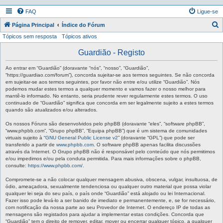
FAQ
Ligue-se
P
Página Principal
Índice do Fórum
Tópicos sem resposta
Tópicos ativos
e
s
Guardião - Registo
q
Ao entrar em “Guardião” (doravante “nós”, “nosso”, “Guardião”,
u
“https://guardiao.com/forum”), concorda sujeitar-se aos termos seguintes. Se não concorda
em sujeitar-se aos termos seguintes, por favor não entre e/ou utilize “Guardião”. Nós
i
podemos mudar estes termos a qualquer momento e vamos fazer o nosso melhor para
mantê-lo informado. No entanto, seria prudente rever regularmente estes termos. O uso
s
continuado de “Guardião” significa que concorda em ser legalmente sujeito a estes termos
a
quando são atualizados e/ou alterados.
r
Os nossos Fóruns são desenvolvidos pelo phpBB (doravante “eles”, “software phpBB”,
“www.phpbb.com”, “Grupo phpBB”, “Equipa phpBB”) que é um sistema de comunidades
virtuais sujeito à “
GNU General Public License v2
” (doravante “GPL”) que pode ser
transferido a partir de
www.phpbb.com
. O software phpBB apenas facilita discussões
através da Internet. O Grupo phpBB não é responsável pelo conteúdo que nós permitimos
e/ou impedimos e/ou pela conduta permitida. Para mais informações sobre o phpBB,
consulte:
https://www.phpbb.com/
.
Compromete-se a não colocar qualquer mensagem abusiva, obscena, vulgar, insultuosa, de
ódio, ameaçadora, sexualmente tendenciosa ou qualquer outro material que possa violar
qualquer lei seja do seu país, o país onde “Guardião” está alojado ou lei Internacional.
Fazer isso pode levá-lo a ser banido de imediato e permanentemente, e, se for necessário,
com notificação da nossa parte ao seu Provedor de Internet. O endereço IP de todas as
mensagens são registados para ajudar a implementar estas condições. Concorda que
“Guardião” tem o direito de remover, editar, mover ou encerrar qualquer tópico, a qualquer