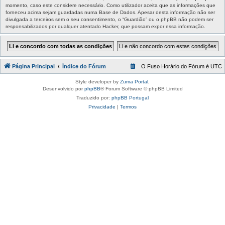
momento, caso este considere necessário. Como utilizador aceita que as informações que
forneceu acima sejam guardadas numa Base de Dados. Apesar desta informação não ser
divulgada a terceiros sem o seu consentimento, o “Guardião” ou o phpBB não podem ser
responsabilizados por qualquer atentado Hacker, que possam expor essa informação.
Página Principal
Índice do Fórum
O Fuso Horário do Fórum é
UTC
Style developer by
Zuma Portal
,
Desenvolvido por
phpBB
® Forum Software © phpBB Limited
Traduzido por:
phpBB Portugal
Privacidade
|
Termos