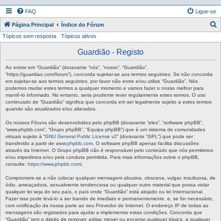
FAQ
Ligue-se
P
Página Principal
Índice do Fórum
Tópicos sem resposta
Tópicos ativos
e
s
Guardião - Registo
q
Ao entrar em “Guardião” (doravante “nós”, “nosso”, “Guardião”,
u
“https://guardiao.com/forum”), concorda sujeitar-se aos termos seguintes. Se não concorda
em sujeitar-se aos termos seguintes, por favor não entre e/ou utilize “Guardião”. Nós
i
podemos mudar estes termos a qualquer momento e vamos fazer o nosso melhor para
mantê-lo informado. No entanto, seria prudente rever regularmente estes termos. O uso
s
continuado de “Guardião” significa que concorda em ser legalmente sujeito a estes termos
a
quando são atualizados e/ou alterados.
r
Os nossos Fóruns são desenvolvidos pelo phpBB (doravante “eles”, “software phpBB”,
“www.phpbb.com”, “Grupo phpBB”, “Equipa phpBB”) que é um sistema de comunidades
virtuais sujeito à “
GNU General Public License v2
” (doravante “GPL”) que pode ser
transferido a partir de
www.phpbb.com
. O software phpBB apenas facilita discussões
através da Internet. O Grupo phpBB não é responsável pelo conteúdo que nós permitimos
e/ou impedimos e/ou pela conduta permitida. Para mais informações sobre o phpBB,
consulte:
https://www.phpbb.com/
.
Compromete-se a não colocar qualquer mensagem abusiva, obscena, vulgar, insultuosa, de
ódio, ameaçadora, sexualmente tendenciosa ou qualquer outro material que possa violar
qualquer lei seja do seu país, o país onde “Guardião” está alojado ou lei Internacional.
Fazer isso pode levá-lo a ser banido de imediato e permanentemente, e, se for necessário,
com notificação da nossa parte ao seu Provedor de Internet. O endereço IP de todas as
mensagens são registados para ajudar a implementar estas condições. Concorda que
“Guardião” tem o direito de remover, editar, mover ou encerrar qualquer tópico, a qualquer