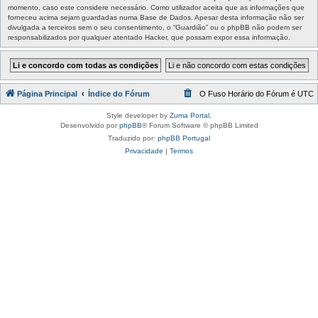
momento, caso este considere necessário. Como utilizador aceita que as informações que
forneceu acima sejam guardadas numa Base de Dados. Apesar desta informação não ser
divulgada a terceiros sem o seu consentimento, o “Guardião” ou o phpBB não podem ser
responsabilizados por qualquer atentado Hacker, que possam expor essa informação.
Página Principal
Índice do Fórum
O Fuso Horário do Fórum é
UTC
Style developer by
Zuma Portal
,
Desenvolvido por
phpBB
® Forum Software © phpBB Limited
Traduzido por:
phpBB Portugal
Privacidade
|
Termos