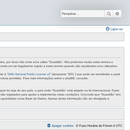
Pesquisar
Pesqu
Ligue-se
ntes, por favor não entre e/ou utilize “Guardião”. Nós podemos mudar estes termos a
corda em ser legalmente sujeito a estes termos quando são atualizados e/ou alterados.
to à “
GNU General Public License v2
” (doravante “GPL”) que pode ser transferido a partir
nduta permitida. Para mais informações sobre o phpBB, consulte:
r lei seja do seu país, o país onde “Guardião” está alojado ou lei Internacional. Fazer
s são registados para ajudar a implementar estas condições. Concorda que “Guardião” tem
ejam guardadas numa Base de Dados. Apesar desta informação não ser divulgada a
Apagar cookies
O Fuso Horário do Fórum é
UTC