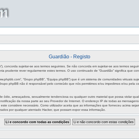
Guardião - Registo
um”), concorda sujeitar-se aos termos seguintes. Se não concorda em sujeitar-se aos termos segui
ia prudente rever regularmente estes termos. O uso continuado de “Guardião” significa que con
ww.phpbb.com”, “Grupo phpBB”, “Equipa phpBB”) que é um sistema de comunidades virtuais sujei
O Grupo phpBB não é responsável pelo conteúdo que nós permitimos e/ou impedimos e/ou pela co
ódio, ameaçadora, sexualmente tendenciosa ou qualquer outro material que possa violar qualque
m notificação da nossa parte ao seu Provedor de Internet. O endereço IP de todas as mensagen
aso este considere necessário. Como utilizador aceita que as informações que forneceu acima s
izados por qualquer atentado Hacker, que possam expor essa informação.