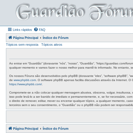
Links rápidos
FAQ
Página Principal
Índice do Fórum
Tópicos sem resposta
Tópicos ativos
Ao entrar em “Guardião” (doravante “nós”, “nosso”, “Guardião”, “https://guardiao.com/for
qualquer momento e vamos fazer o nosso melhor para mantê-lo informado. No entanto, ser
Os nossos Fóruns são desenvolvidos pelo phpBB (doravante “eles”, “software phpBB”, “w
de
www.phpbb.com
. O software phpBB apenas facilita discussões através da Internet. 
https://www.phpbb.com/
.
Compromete-se a não colocar qualquer mensagem abusiva, obscena, vulgar, insultuosa, de 
isso pode levá-lo a ser banido de imediato e permanentemente, e, se for necessário, co
o direito de remover, editar, mover ou encerrar qualquer tópico, a qualquer momento, c
terceiros sem o seu consentimento, o “Guardião” ou o phpBB não podem ser responsabil
Página Principal
Índice do Fórum