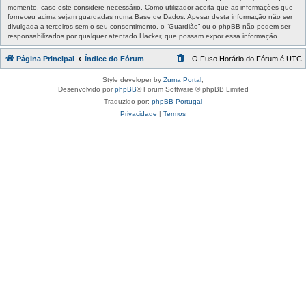
momento, caso este considere necessário. Como utilizador aceita que as informações que
forneceu acima sejam guardadas numa Base de Dados. Apesar desta informação não ser
divulgada a terceiros sem o seu consentimento, o “Guardião” ou o phpBB não podem ser
responsabilizados por qualquer atentado Hacker, que possam expor essa informação.
Página Principal
Índice do Fórum
O Fuso Horário do Fórum é
UTC
Style developer by
Zuma Portal
,
Desenvolvido por
phpBB
® Forum Software © phpBB Limited
Traduzido por:
phpBB Portugal
Privacidade
|
Termos