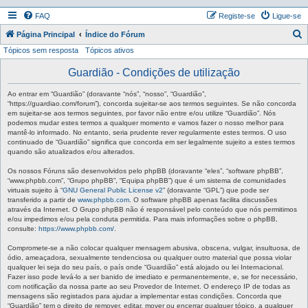
FAQ
Registe-se
Ligue-se
P
Página Principal
Índice do Fórum
Tópicos sem resposta
Tópicos ativos
e
s
Guardião - Condições de utilização
q
Ao entrar em “Guardião” (doravante “nós”, “nosso”, “Guardião”,
u
“https://guardiao.com/forum”), concorda sujeitar-se aos termos seguintes. Se não concorda
em sujeitar-se aos termos seguintes, por favor não entre e/ou utilize “Guardião”. Nós
i
podemos mudar estes termos a qualquer momento e vamos fazer o nosso melhor para
mantê-lo informado. No entanto, seria prudente rever regularmente estes termos. O uso
s
continuado de “Guardião” significa que concorda em ser legalmente sujeito a estes termos
a
quando são atualizados e/ou alterados.
r
Os nossos Fóruns são desenvolvidos pelo phpBB (doravante “eles”, “software phpBB”,
“www.phpbb.com”, “Grupo phpBB”, “Equipa phpBB”) que é um sistema de comunidades
virtuais sujeito à “
GNU General Public License v2
” (doravante “GPL”) que pode ser
transferido a partir de
www.phpbb.com
. O software phpBB apenas facilita discussões
através da Internet. O Grupo phpBB não é responsável pelo conteúdo que nós permitimos
e/ou impedimos e/ou pela conduta permitida. Para mais informações sobre o phpBB,
consulte:
https://www.phpbb.com/
.
Compromete-se a não colocar qualquer mensagem abusiva, obscena, vulgar, insultuosa, de
ódio, ameaçadora, sexualmente tendenciosa ou qualquer outro material que possa violar
qualquer lei seja do seu país, o país onde “Guardião” está alojado ou lei Internacional.
Fazer isso pode levá-lo a ser banido de imediato e permanentemente, e, se for necessário,
com notificação da nossa parte ao seu Provedor de Internet. O endereço IP de todas as
mensagens são registados para ajudar a implementar estas condições. Concorda que
“Guardião” tem o direito de remover, editar, mover ou encerrar qualquer tópico, a qualquer