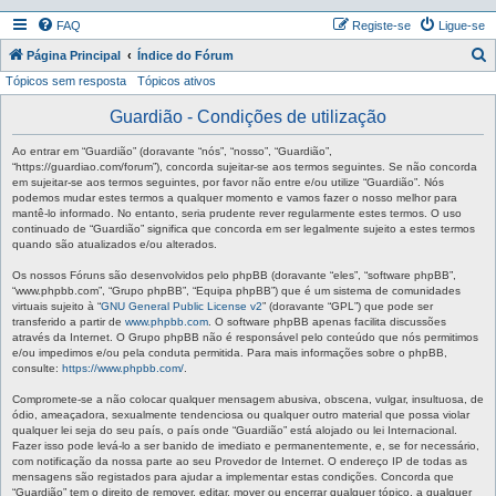
FAQ
Registe-se
Ligue-se
P
Página Principal
Índice do Fórum
Tópicos sem resposta
Tópicos ativos
e
s
Guardião - Condições de utilização
q
Ao entrar em “Guardião” (doravante “nós”, “nosso”, “Guardião”,
u
“https://guardiao.com/forum”), concorda sujeitar-se aos termos seguintes. Se não concorda
em sujeitar-se aos termos seguintes, por favor não entre e/ou utilize “Guardião”. Nós
i
podemos mudar estes termos a qualquer momento e vamos fazer o nosso melhor para
mantê-lo informado. No entanto, seria prudente rever regularmente estes termos. O uso
s
continuado de “Guardião” significa que concorda em ser legalmente sujeito a estes termos
a
quando são atualizados e/ou alterados.
r
Os nossos Fóruns são desenvolvidos pelo phpBB (doravante “eles”, “software phpBB”,
“www.phpbb.com”, “Grupo phpBB”, “Equipa phpBB”) que é um sistema de comunidades
virtuais sujeito à “
GNU General Public License v2
” (doravante “GPL”) que pode ser
transferido a partir de
www.phpbb.com
. O software phpBB apenas facilita discussões
através da Internet. O Grupo phpBB não é responsável pelo conteúdo que nós permitimos
e/ou impedimos e/ou pela conduta permitida. Para mais informações sobre o phpBB,
consulte:
https://www.phpbb.com/
.
Compromete-se a não colocar qualquer mensagem abusiva, obscena, vulgar, insultuosa, de
ódio, ameaçadora, sexualmente tendenciosa ou qualquer outro material que possa violar
qualquer lei seja do seu país, o país onde “Guardião” está alojado ou lei Internacional.
Fazer isso pode levá-lo a ser banido de imediato e permanentemente, e, se for necessário,
com notificação da nossa parte ao seu Provedor de Internet. O endereço IP de todas as
mensagens são registados para ajudar a implementar estas condições. Concorda que
“Guardião” tem o direito de remover, editar, mover ou encerrar qualquer tópico, a qualquer