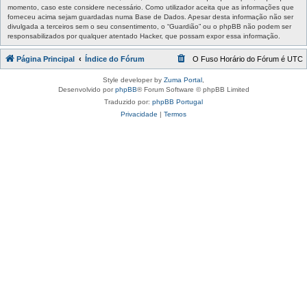
momento, caso este considere necessário. Como utilizador aceita que as informações que
forneceu acima sejam guardadas numa Base de Dados. Apesar desta informação não ser
divulgada a terceiros sem o seu consentimento, o “Guardião” ou o phpBB não podem ser
responsabilizados por qualquer atentado Hacker, que possam expor essa informação.
Página Principal
Índice do Fórum
O Fuso Horário do Fórum é
UTC
Style developer by
Zuma Portal
,
Desenvolvido por
phpBB
® Forum Software © phpBB Limited
Traduzido por:
phpBB Portugal
Privacidade
|
Termos