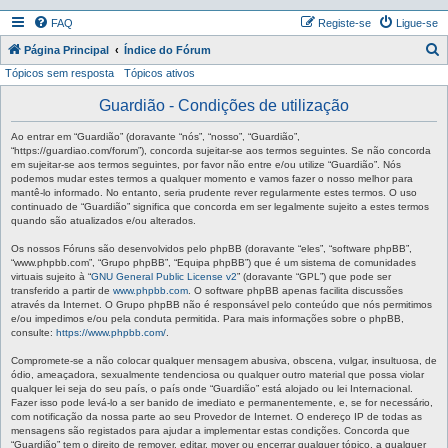
FAQ
Registe-se
Ligue-se
P
Página Principal
Índice do Fórum
Tópicos sem resposta
Tópicos ativos
e
s
Guardião - Condições de utilização
q
Ao entrar em “Guardião” (doravante “nós”, “nosso”, “Guardião”,
u
“https://guardiao.com/forum”), concorda sujeitar-se aos termos seguintes. Se não concorda
em sujeitar-se aos termos seguintes, por favor não entre e/ou utilize “Guardião”. Nós
i
podemos mudar estes termos a qualquer momento e vamos fazer o nosso melhor para
mantê-lo informado. No entanto, seria prudente rever regularmente estes termos. O uso
s
continuado de “Guardião” significa que concorda em ser legalmente sujeito a estes termos
a
quando são atualizados e/ou alterados.
r
Os nossos Fóruns são desenvolvidos pelo phpBB (doravante “eles”, “software phpBB”,
“www.phpbb.com”, “Grupo phpBB”, “Equipa phpBB”) que é um sistema de comunidades
virtuais sujeito à “
GNU General Public License v2
” (doravante “GPL”) que pode ser
transferido a partir de
www.phpbb.com
. O software phpBB apenas facilita discussões
através da Internet. O Grupo phpBB não é responsável pelo conteúdo que nós permitimos
e/ou impedimos e/ou pela conduta permitida. Para mais informações sobre o phpBB,
consulte:
https://www.phpbb.com/
.
Compromete-se a não colocar qualquer mensagem abusiva, obscena, vulgar, insultuosa, de
ódio, ameaçadora, sexualmente tendenciosa ou qualquer outro material que possa violar
qualquer lei seja do seu país, o país onde “Guardião” está alojado ou lei Internacional.
Fazer isso pode levá-lo a ser banido de imediato e permanentemente, e, se for necessário,
com notificação da nossa parte ao seu Provedor de Internet. O endereço IP de todas as
mensagens são registados para ajudar a implementar estas condições. Concorda que
“Guardião” tem o direito de remover, editar, mover ou encerrar qualquer tópico, a qualquer