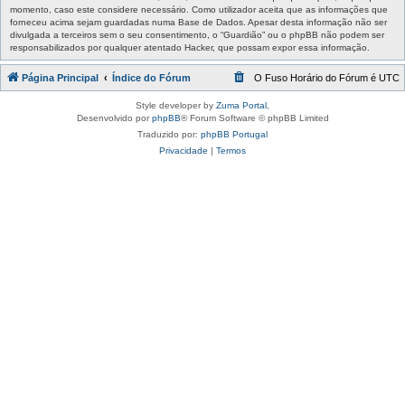
momento, caso este considere necessário. Como utilizador aceita que as informações que
forneceu acima sejam guardadas numa Base de Dados. Apesar desta informação não ser
divulgada a terceiros sem o seu consentimento, o “Guardião” ou o phpBB não podem ser
responsabilizados por qualquer atentado Hacker, que possam expor essa informação.
Página Principal
Índice do Fórum
O Fuso Horário do Fórum é
UTC
Style developer by
Zuma Portal
,
Desenvolvido por
phpBB
® Forum Software © phpBB Limited
Traduzido por:
phpBB Portugal
Privacidade
|
Termos