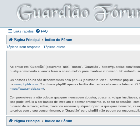
Links rápidos
FAQ
Página Principal
Índice do Fórum
Tópicos sem resposta
Tópicos ativos
Ao entrar em “Guardião” (doravante “nós”, “nosso”, “Guardião”, “https://guardiao.com/for
qualquer momento e vamos fazer o nosso melhor para mantê-lo informado. No entanto, ser
Os nossos Fóruns são desenvolvidos pelo phpBB (doravante “eles”, “software phpBB”, “w
de
www.phpbb.com
. O software phpBB apenas facilita discussões através da Internet. 
https://www.phpbb.com/
.
Compromete-se a não colocar qualquer mensagem abusiva, obscena, vulgar, insultuosa, de 
isso pode levá-lo a ser banido de imediato e permanentemente, e, se for necessário, co
o direito de remover, editar, mover ou encerrar qualquer tópico, a qualquer momento, c
terceiros sem o seu consentimento, o “Guardião” ou o phpBB não podem ser responsabil
Página Principal
Índice do Fórum