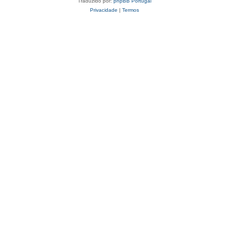
Traduzido por:
phpBB Portugal
Privacidade
|
Termos