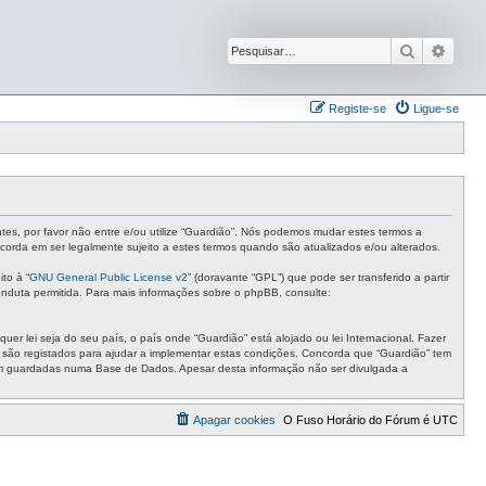
Pesquisar
Pesqu
Registe-se
Ligue-se
ntes, por favor não entre e/ou utilize “Guardião”. Nós podemos mudar estes termos a
corda em ser legalmente sujeito a estes termos quando são atualizados e/ou alterados.
to à “
GNU General Public License v2
” (doravante “GPL”) que pode ser transferido a partir
nduta permitida. Para mais informações sobre o phpBB, consulte:
r lei seja do seu país, o país onde “Guardião” está alojado ou lei Internacional. Fazer
s são registados para ajudar a implementar estas condições. Concorda que “Guardião” tem
ejam guardadas numa Base de Dados. Apesar desta informação não ser divulgada a
Apagar cookies
O Fuso Horário do Fórum é
UTC