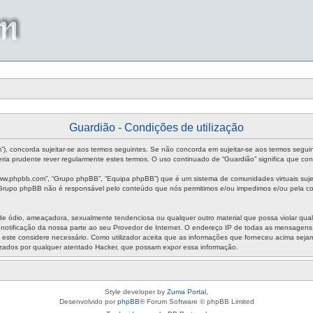
Guardião - Condições de utilização
um”), concorda sujeitar-se aos termos seguintes. Se não concorda em sujeitar-se aos termos segui
ia prudente rever regularmente estes termos. O uso continuado de “Guardião” significa que con
ww.phpbb.com”, “Grupo phpBB”, “Equipa phpBB”) que é um sistema de comunidades virtuais sujei
O Grupo phpBB não é responsável pelo conteúdo que nós permitimos e/ou impedimos e/ou pela co
ódio, ameaçadora, sexualmente tendenciosa ou qualquer outro material que possa violar qualque
m notificação da nossa parte ao seu Provedor de Internet. O endereço IP de todas as mensagen
aso este considere necessário. Como utilizador aceita que as informações que forneceu acima s
izados por qualquer atentado Hacker, que possam expor essa informação.
Style developer by
Zuma Portal
,
Desenvolvido por
phpBB
® Forum Software © phpBB Limited