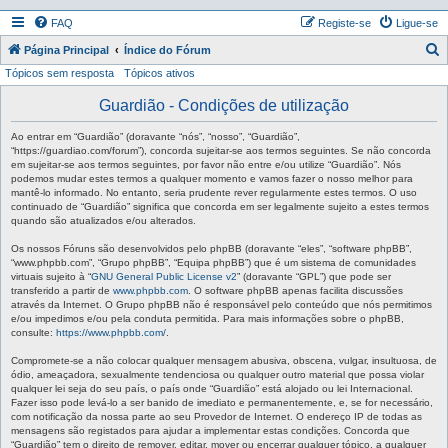
FAQ
Registe-se
Ligue-se
P
Página Principal
Índice do Fórum
Tópicos sem resposta
Tópicos ativos
e
s
Guardião - Condições de utilização
q
Ao entrar em “Guardião” (doravante “nós”, “nosso”, “Guardião”,
u
“https://guardiao.com/forum”), concorda sujeitar-se aos termos seguintes. Se não concorda
em sujeitar-se aos termos seguintes, por favor não entre e/ou utilize “Guardião”. Nós
i
podemos mudar estes termos a qualquer momento e vamos fazer o nosso melhor para
mantê-lo informado. No entanto, seria prudente rever regularmente estes termos. O uso
s
continuado de “Guardião” significa que concorda em ser legalmente sujeito a estes termos
a
quando são atualizados e/ou alterados.
r
Os nossos Fóruns são desenvolvidos pelo phpBB (doravante “eles”, “software phpBB”,
“www.phpbb.com”, “Grupo phpBB”, “Equipa phpBB”) que é um sistema de comunidades
virtuais sujeito à “
GNU General Public License v2
” (doravante “GPL”) que pode ser
transferido a partir de
www.phpbb.com
. O software phpBB apenas facilita discussões
através da Internet. O Grupo phpBB não é responsável pelo conteúdo que nós permitimos
e/ou impedimos e/ou pela conduta permitida. Para mais informações sobre o phpBB,
consulte:
https://www.phpbb.com/
.
Compromete-se a não colocar qualquer mensagem abusiva, obscena, vulgar, insultuosa, de
ódio, ameaçadora, sexualmente tendenciosa ou qualquer outro material que possa violar
qualquer lei seja do seu país, o país onde “Guardião” está alojado ou lei Internacional.
Fazer isso pode levá-lo a ser banido de imediato e permanentemente, e, se for necessário,
com notificação da nossa parte ao seu Provedor de Internet. O endereço IP de todas as
mensagens são registados para ajudar a implementar estas condições. Concorda que
“Guardião” tem o direito de remover, editar, mover ou encerrar qualquer tópico, a qualquer