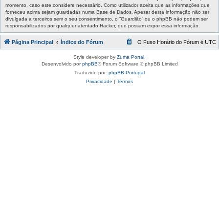
momento, caso este considere necessário. Como utilizador aceita que as informações que
forneceu acima sejam guardadas numa Base de Dados. Apesar desta informação não ser
divulgada a terceiros sem o seu consentimento, o “Guardião” ou o phpBB não podem ser
responsabilizados por qualquer atentado Hacker, que possam expor essa informação.
Página Principal
Índice do Fórum
O Fuso Horário do Fórum é
UTC
Style developer by
Zuma Portal
,
Desenvolvido por
phpBB
® Forum Software © phpBB Limited
Traduzido por:
phpBB Portugal
Privacidade
|
Termos