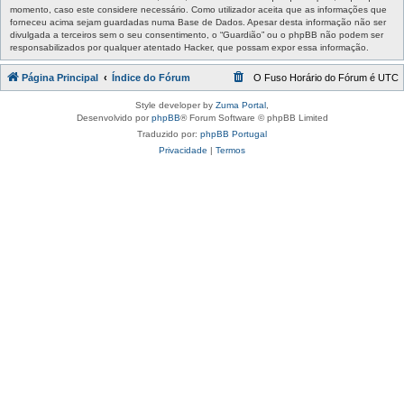
momento, caso este considere necessário. Como utilizador aceita que as informações que
forneceu acima sejam guardadas numa Base de Dados. Apesar desta informação não ser
divulgada a terceiros sem o seu consentimento, o “Guardião” ou o phpBB não podem ser
responsabilizados por qualquer atentado Hacker, que possam expor essa informação.
Página Principal
Índice do Fórum
O Fuso Horário do Fórum é
UTC
Style developer by
Zuma Portal
,
Desenvolvido por
phpBB
® Forum Software © phpBB Limited
Traduzido por:
phpBB Portugal
Privacidade
|
Termos