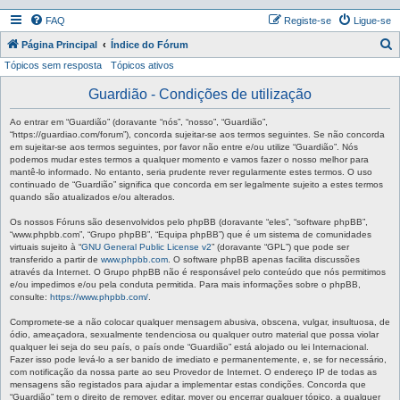
FAQ
Registe-se
Ligue-se
P
Página Principal
Índice do Fórum
Tópicos sem resposta
Tópicos ativos
e
s
Guardião - Condições de utilização
q
Ao entrar em “Guardião” (doravante “nós”, “nosso”, “Guardião”,
u
“https://guardiao.com/forum”), concorda sujeitar-se aos termos seguintes. Se não concorda
em sujeitar-se aos termos seguintes, por favor não entre e/ou utilize “Guardião”. Nós
i
podemos mudar estes termos a qualquer momento e vamos fazer o nosso melhor para
mantê-lo informado. No entanto, seria prudente rever regularmente estes termos. O uso
s
continuado de “Guardião” significa que concorda em ser legalmente sujeito a estes termos
a
quando são atualizados e/ou alterados.
r
Os nossos Fóruns são desenvolvidos pelo phpBB (doravante “eles”, “software phpBB”,
“www.phpbb.com”, “Grupo phpBB”, “Equipa phpBB”) que é um sistema de comunidades
virtuais sujeito à “
GNU General Public License v2
” (doravante “GPL”) que pode ser
transferido a partir de
www.phpbb.com
. O software phpBB apenas facilita discussões
através da Internet. O Grupo phpBB não é responsável pelo conteúdo que nós permitimos
e/ou impedimos e/ou pela conduta permitida. Para mais informações sobre o phpBB,
consulte:
https://www.phpbb.com/
.
Compromete-se a não colocar qualquer mensagem abusiva, obscena, vulgar, insultuosa, de
ódio, ameaçadora, sexualmente tendenciosa ou qualquer outro material que possa violar
qualquer lei seja do seu país, o país onde “Guardião” está alojado ou lei Internacional.
Fazer isso pode levá-lo a ser banido de imediato e permanentemente, e, se for necessário,
com notificação da nossa parte ao seu Provedor de Internet. O endereço IP de todas as
mensagens são registados para ajudar a implementar estas condições. Concorda que
“Guardião” tem o direito de remover, editar, mover ou encerrar qualquer tópico, a qualquer